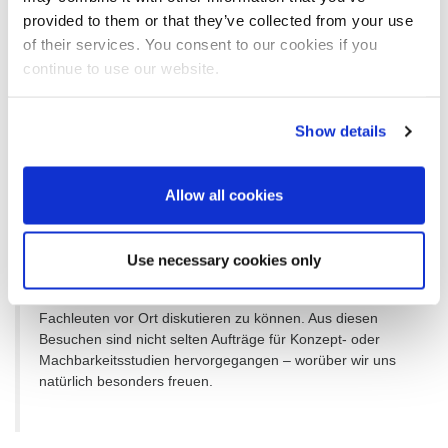
Es gibt eine ganze Reihe von Maßnahmen, die wir im
provided to them or that they’ve collected from your use
Team entwickelt und vorangebracht haben. Wir sind dazu
of their services. You consent to our cookies if you
übergegangen, unser Engineering als Unternehmen im
continue to use our website.
Unternehmen zu sehen. Wenn man sich diese Brille
aufsetzt, kommen viele Ideen und Veränderungen von
ganz allein.
Show details
Zum Beispiel?
Allow all cookies
Seit einiger Zeit unterstützen wir unsere Vertriebskollegen
bei ihren Kundenbesuchen mit fachlicher Expertise aus
dem Engineering. Das ist bei unseren Kunden gut
Use necessary cookies only
angekommen, weil sie es zu schätzen wissen, auch
knifflige technische Angelegenheiten direkt mit unseren
Fachleuten vor Ort diskutieren zu können. Aus diesen
Besuchen sind nicht selten Aufträge für Konzept- oder
Machbarkeitsstudien hervorgegangen – worüber wir uns
natürlich besonders freuen.