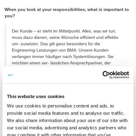
When you look at your responsibilities, what is important to
you?
Der Kunde – er steht im Mittelpunkt. Alles, was wir tun,
muss dazu dienen, seine Wünsche effizient und effektiv
um- zusetzen. Das gilt ganz besonders für die
Engineering-Leistungen von BMA. Unsere Kunden
verlangen immer häufiger nach Systemlösungen. Sie
möchten einen ver- lässlichen Ansprechpartner, der
möglichst alle Leistungen aus einer Hand anbieten kann.
Und genau das ist unser Ziel: Wir wollen die Fähigkeiten
und Kapazitäten des BMA-Engineering in Richtung
Systemanbieter ausbauen.
This website uses cookies
Wie weit sind Sie?
We use cookies to personalise content and ads, to
provide social media features and to analyse our traffic.
Im BMA-Engineering-Network haben wir einen echten
We also share information about your use of our site with
Schatz: die Kompetenzen und Qualifikationen von mehr als
our social media, advertising and analytics partners who
120 Ingenieurinnen und Ingenieuren rund um den Globus.
may combine it with other information that you’ve