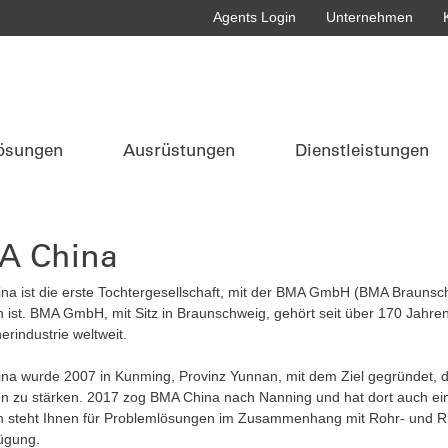
Agents Login
Unternehmen
ösungen
Ausrüstungen
Dienstleistungen
A China
na ist die erste Tochtergesellschaft, mit der BMA GmbH (BMA Brauns
n ist. BMA GmbH, mit Sitz in Braunschweig, gehört seit über 170 Jahre
rindustrie weltweit.
a wurde 2007 in Kunming, Provinz Yunnan, mit dem Ziel gegründet, da
en zu stärken. 2017 zog BMA China nach Nanning und hat dort auch e
n steht Ihnen für Problemlösungen im Zusammenhang mit Rohr- und Rüb
ügung.