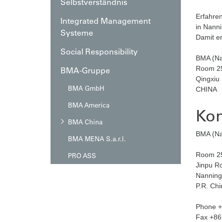
Selbstverständnis
Automation
After-Sales-Services
Erfahren
Integrated Management
Auftragsfertigung
in Nanni
Systeme
Damit e
Automation
Social Responsibility
BMA (Na
Room 250
BMA-Gruppe
Qingxiu 
BMA GmbH
CHINA
BMA America
Kon
BMA China
BMA (Nan
BMA MENA S.a.r.l.
Room 251
PRO ASS
Jinpu R
Nanning
P.R. 
Phone +
Fax +86