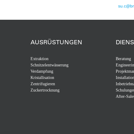
su.c@bm
AUSRÜSTUNGEN
DIEN
Extraktion
Beratung
Schnitzelentwässerung
Engineeri
Verdampfung
Projektma
Kristallisation
Installatio
Zentrifugieren
Inbetrieb
Zuckertrocknung
Schulunge
After-Sale