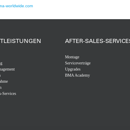
a-worldwide.com
STLEISTUNGEN
AFTER-SALES-SERVICE
Montage
ng
Serviceverträge
nagement
Upgrades
n
BMA Academy
nahme
n
s-Services