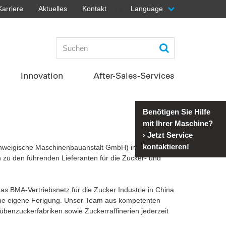
Karriere
Aktuelles
Kontakt
Language
top
Innovation
After-Sales-Services
Benötigen Sie Hilfe
mit Ihrer Maschine?
›
Jetzt Service
kontaktieren!
chweigische Maschinenbauanstalt GmbH) in Asien
n zu den führenden Lieferanten für die Zucker- und
s BMA-Vertriebsnetz für die Zucker Industrie in China
ine eigene Ferigung. Unser Team aus kompetenten
enzuckerfabriken sowie Zuckerraffinerien jederzeit