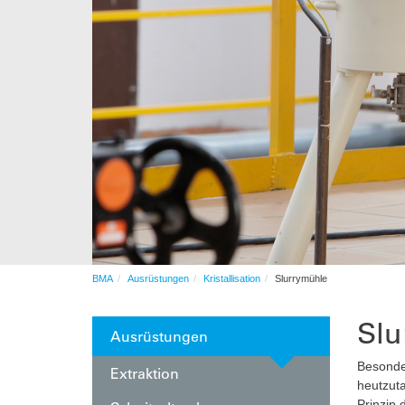
After-Sales-Services
Auftragsfertigung
Automation
BMA
Ausrüstungen
Kristallisation
Slurrymühle
Slu
Ausrüstungen
Besonder
Extraktion
heutzuta
Prinzip 