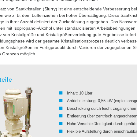
atz von Saatkristallen (Slurry) ist eine entscheidende Verbesserung bei 
 wie z. B. dem Lufteinziehen bei hoher Übersättigung. Diese Saatkri
e in ihrer Anzahl definiert der Zuckerlösung zugegeben. Das Nassverm
 mit Isopropanol-Alkohol unter standardisierten Arbeitsbedingungen er
 von Kristallgröße und Kristallgrößenverteilung gute Ergebnisse liefer
bildungsphase wird der gesamte Kristallisationsprozess deutlich verbes
ten Kristallgrößen im Fertigprodukt durch Variieren der zugegebenen S
en Grenzen möglich.
teile
Inhalt: 10 Liter
Antriebsleistung: 0,55 kW (explosionsg
Beschickung durch leicht zugänglichen 
Entleerung über zentrisch angeordnete
Hohe Verschleißfestigkeit durch gehärte
Flexible Aufstellung durch einschraubb