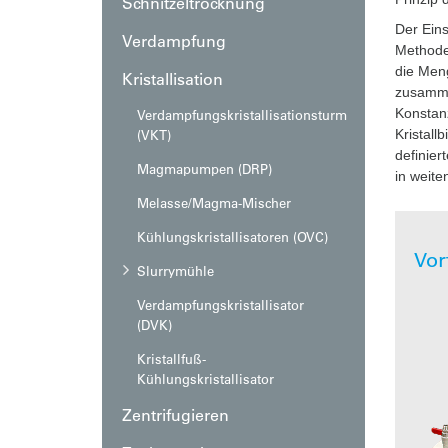
Schnitzeltrocknung
Der Eins
Verdampfung
Methoden
die Meng
Kristallisation
zusammen
Konstanz
Verdampfungskristallisationsturm
(VKT)
Kristall
definier
Magmapumpen (DRP)
in weit
Melasse/Magma-Mischer
Kühlungskristallisatoren (OVC)
Vor
Slurrymühle
Verdampfungskristallisator
(DVK)
Kristallfuß-
Kühlungskristallisator
Zentrifugieren