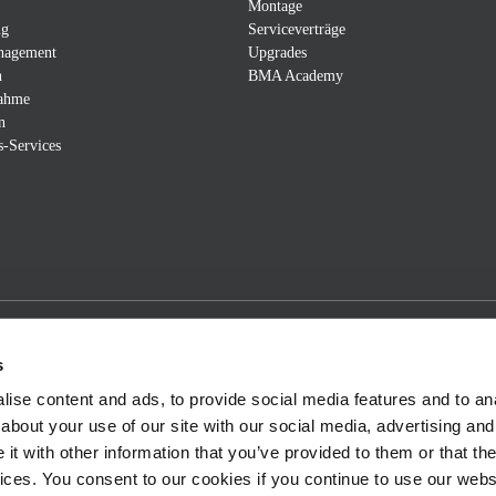
Montage
ng
Serviceverträge
nagement
Upgrades
n
BMA Academy
nahme
n
s-Services
s
ise content and ads, to provide social media features and to anal
about your use of our site with our social media, advertising and
t with other information that you’ve provided to them or that the
vices. You consent to our cookies if you continue to use our webs