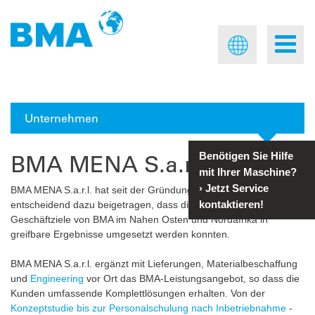
Unternehmen
BMA MENA S.a.r.l.
Benötigen Sie Hilfe
mit Ihrer Maschine?
›
Jetzt Service
BMA MENA S.a.r.l. hat seit der Gründung im Juli 2006
kontaktieren!
entscheidend dazu beigetragen, dass die strategischen
Geschäftziele von BMA im Nahen Osten und Nordafrika in
greifbare Ergebnisse umgesetzt werden konnten.
BMA MENA S.a.r.l. ergänzt mit Lieferungen, Materialbeschaffung
und
Engineering
vor Ort das BMA-Leistungsangebot, so dass die
Kunden umfassende Komplettlösungen erhalten. Von der
Konzeptstudie bis zur Personalschulung nach Inbetriebnahme
-