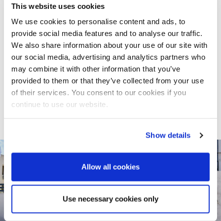
6 rue Socrates, Berges du Lac 3
This website uses cookies
Zone d’activité Kheireddine,
We use cookies to personalise content and ads, to
provide social media features and to analyse our traffic.
2015 le Kram, Tunis
We also share information about your use of our site with
Tunisie
our social media, advertising and analytics partners who
may combine it with other information that you’ve
Phone : + 216 70 245 960
provided to them or that they’ve collected from your use
of their services. You consent to our cookies if you
Fax : + 216 70 245 979
continue to use our website.
info-me@bma-worldwide.com
Show details
Allow all cookies
Use necessary cookies only