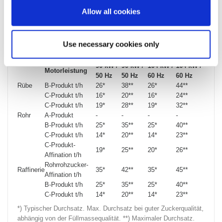
Maschinenausführung.
Allow all cookies
Use necessary cookies only
Durchsatz */**
90 kW /
90 kW /
104 kW /
104 kW /
Motorleistung
50 Hz
50 Hz
60 Hz
60 Hz
Rübe
B-Produkt t/h
26*
38**
26*
44**
C-Produkt t/h
16*
20**
16*
24**
C-Produkt t/h
19*
28**
19*
32**
Rohr
A-Produkt
-
-
-
-
B-Produkt t/h
25*
35**
25*
40**
C-Produkt t/h
14*
20**
14*
23**
C-Produkt-
19*
25**
20*
26**
Affination t/h
Rohrrohzucker-
Raffinerie
35*
42**
35*
45**
Affination t/h
B-Produkt t/h
25*
35**
25*
40**
C-Produkt t/h
14*
20**
14*
23**
*) Typischer Durchsatz. Max. Durchsatz bei guter Zuckerqualität,
abhängig von der Füllmassequalität. **) Maximaler Durchsatz.