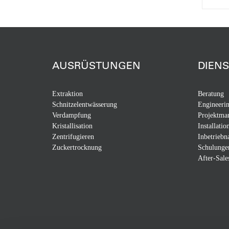
AUSRÜSTUNGEN
DIEN
Extraktion
Beratung
Schnitzelentwässerung
Engineeri
Verdampfung
Projektma
Kristallisation
Installatio
Zentrifugieren
Inbetrieb
Zuckertrocknung
Schulunge
After-Sale