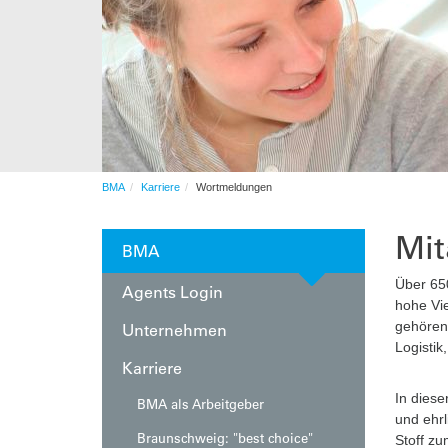
Automation
After-Sales-Services
Auftragsfertigung
Automation
BMA
Karriere
Wortmeldungen
Mit
BMA
Über 650
Agents Login
hohe Vie
gehören 
Unternehmen
Logistik
Karriere
In diese
BMA als Arbeitgeber
und ehrl
Braunschweig: "best choice"
Stoff zu