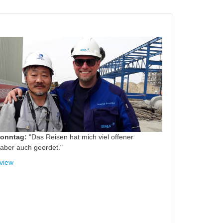
Sonntag:
"Das Reisen hat mich viel offener
aber auch geerdet."
view