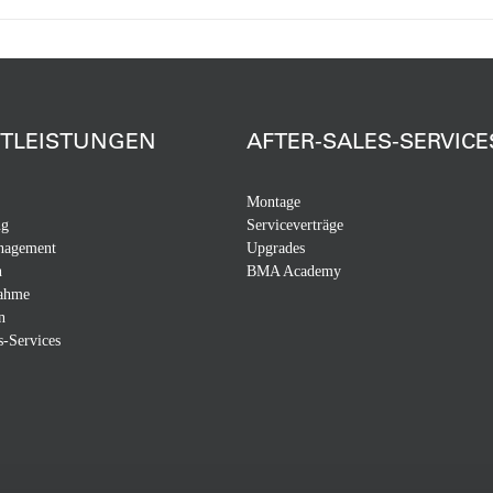
STLEISTUNGEN
AFTER-SALES-SERVICE
Montage
ng
Serviceverträge
nagement
Upgrades
n
BMA Academy
nahme
n
s-Services