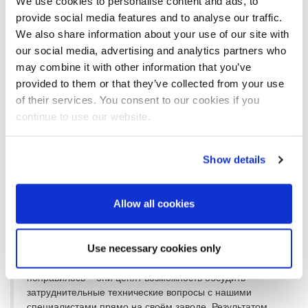
We use cookies to personalise content and ads, to
provide social media features and to analyse our traffic.
И как Вам это удаётся?
We also share information about your use of our site with
our social media, advertising and analytics partners who
Инжиниринговая сеть BMA – это настоящее сокровище. Это
may combine it with other information that you’ve
более 120 компетентных и высококвалифицированных
provided to them or that they’ve collected from your use
инженеров в разных странах мира. Нашей командой уже был
of their services. You consent to our cookies if you
разработан и внедрён целый ряд мероприятий. Мы перешли к
тому, чтобы видеть в нашем инжиниринге своего рода
continue to use our website.
компанию в компании. Если смотреть на работу с этой точки
зрения, многие идеи и возможные изменения приходят в
голову сами собой.
Show details
Например?
Allow all cookies
С недавнего времени мы оказываем поддержку нашим
коллегам из отделов сбыта при посещении ими
Use necessary cookies only
заказчиков, предоставляя им наши профессиональные
знания из области инжиниринга. Заказчикам это очень
понравилось – они ценят возможность обсудить
затруднительные технические вопросы с нашими
специалистами прямо на своём заводе. Результатом