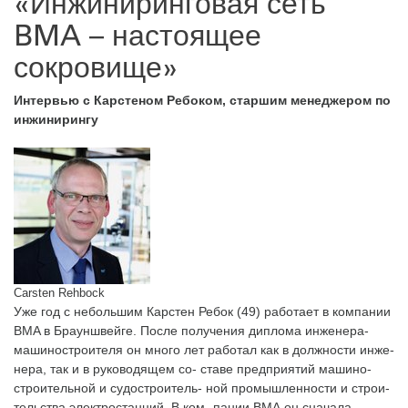
«Инжиниринговая сеть
BMA – настоящее
сокровище»
Интервью с Карстеном Ребоком, старшим менеджером по
инжинирингу
Carsten Rehbock
Уже год с небольшим Карстен Ребок (49) работает в компании
BMA в Брауншвейге. После получения диплома инженера-
машиностроителя он много лет работал как в должности инже-
нера, так и в руководящем со- ставе предприятий машино-
строительной и судостроитель- ной промышленности и строи-
тельства электростанций. В ком- пании ВМА он сначала