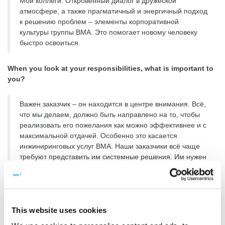
Мои коллеги. Откровенный диалог в дружеской
атмосфере, а также прагматичный и энергичный подход
к решению проблем – элементы корпоративной
культуры группы BMA. Это помогает новому человеку
быстро освоиться.
When you look at your responsibilities, what is important to
you?
Важен заказчик – он находится в центре внимания. Всё,
что мы делаем, должно быть направлено на то, чтобы
реализовать его пожелания как можно эффективнее и с
максимальной отдачей. Особенно это касается
инжиниринговых услуг BMA. Наши заказчики всё чаще
требуют представить им системные решения. Им нужен
надёжный деловой партнёр, который, по возможности,
может предложить все работы и услуги «из одних рук».
Именно в этом заключается наша цель: мы хотим
развивать способности и ресурсы отдела инжиниринга
This website uses cookies
ВМА, чтобы компания работала на рынке как системный
поставщик.