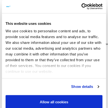
охлаждением
Эффективное охлаждение следующего поколения. Все для
постоянного образования кристаллов с максимальным
This website uses cookies
выходом сахара.
We use cookies to personalise content and ads, to
Разнообразие типоразмеров
provide social media features and to analyse our traffic.
We also share information about your use of our site with
Холодильные
Производительность
Производительность
Производитель
our social media, advertising and analytics partners who
блоки
(m)
Тростник(t/h)
Свекла (t/h)
may combine it with other information that you’ve
4
11,4
7
6
provided to them or that they’ve collected from your use
6
13,8
10,5
8,5
of their services. You consent to our cookies if you
8
16,2
14
11
10
18,6
17,5
13,5
continue to use our website.
12
21,0
21,0
16,5
14
23,4
24,5
19,5
16
25,8
28
22,5
Show details
18
28,2
31,5
25,5
20
30,6
35
28,5
22
33,0
38,5
31,5
Allow all cookies
24
35,4
42,0
34,5