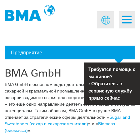
Предприятие
BMA GmbH
Требуется помощь с
машиной?
›
Обратитесь в
BMA GmbH в основном ведет деятельность в мировой
сервисную службу
сахарной и крахмальной промышленности. Переработка
воспроизводимого сырья для энергетического использования
прямо сейчас
– это ещё одно направление деятельности с сильно растущим
потенциалом. Таким образом, BMA GmbH в группе BMA
отвечает за стратегические сферы деятельности «
Sugar and
Sweeteners (сахар и сахарозаменители)
» и «
Biomass
(биомасса)
».