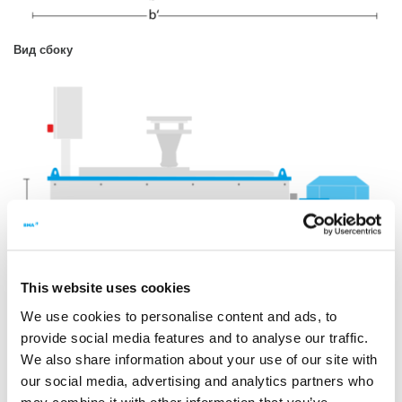
Вид сбоку
This website uses cookies
We use cookies to personalise content and ads, to
provide social media features and to analyse our traffic.
We also share information about your use of our site with
Масса и размеры
our social media, advertising and analytics partners who
may combine it with other information that you’ve
То, что центрифуга K3080 и её старшая сестра относятся к