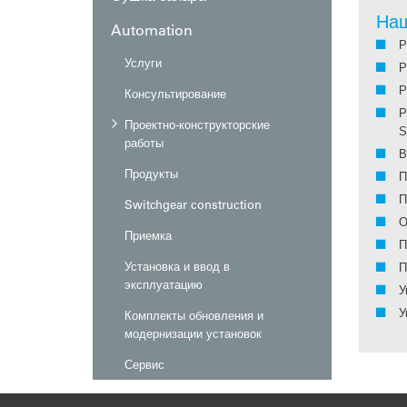
Наш
Automation
Р
Услуги
Р
Р
Консультирование
Р
Проектно-конструкторские
S
работы
В
Продукты
П
П
Switchgear construction
О
Приемка
П
Установка и ввод в
П
эксплуатацию
У
У
Комплекты обновления и
модернизации установок
Сервис