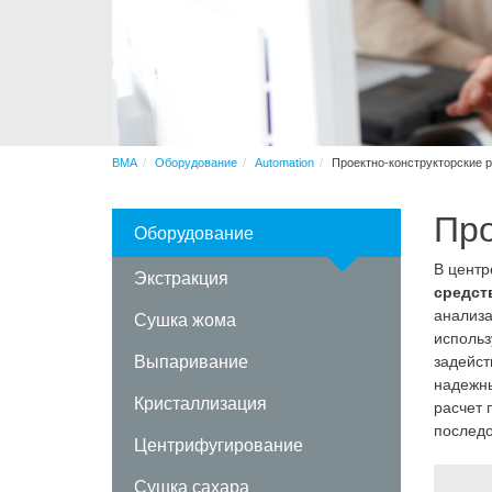
Послепродажное обслуживание
Изготовление на заказ
BMA
Оборудование
Automation
Проектно-конструкторские 
Про
Оборудование
В центр
Экстракция
средст
анализа
Сушка жома
использ
Выпаривание
задейст
надежны
Кристаллизация
расчет 
последо
Центрифугирование
Сушка сахара