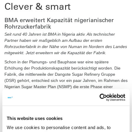
Clever & smart
BMA erweitert Kapazität nigerianischer
Rohrzuckerfabrik
Seit rund 40 Jahren ist BMA in Nigeria aktiv. Als technischer
Partner haben wir maßgeblich am Aufbau der ersten
Rohrzuckerfabrik in der Nähe von Numan im Nordern des Landes
mitgewirkt. Jetzt erweitern wir die Kapazität der Fabrik.
Schon in der Planungs- und Bauphase war eine spätere
Erhöhung der Produktionskapazität berücksichtigt worden. Die
Fabrik, die mittlerweile der Dangote Sugar Refinery Gruppe
(DSR) gehört, entschied sich vor ein paar Jahren, im Rahmen des
Nigerian Sugar Master Plan (NSMP) die erste Phase einer
Kapazitätserweiterung von jetzt 3.000 auf ca. 6.000 Tonnen
Rohrzucker pro Tag umzusetzen.
Neue Trocknungsanlage und Zentrifugen
This website uses cookies
Dabei setzt die DSR-Gruppe wieder auf Know-how und
Innovationen von BMA. Unsere Zusammenarbeit sieht die
We use cookies to personalise content and ads, to
Lieferung von Kernausrüstungen im Zuckerhaus vor. Dazu zählen