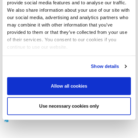
provide social media features and to analyse our traffic.
die komplette Trocknungsanlage bestehend aus einem
We also share information about your use of our site with
Trommeltrockner mit den dazugehörigen Zusatzausrüstungen
our social media, advertising and analytics partners who
und mehrere kontinuierliche und periodische Zentrifugen.
may combine it with other information that you’ve
Anbindung an smart4sugar
provided to them or that they’ve collected from your use
of their services. You consent to our cookies if you
Unser Kunde zeigt besonderes Interesse an den innovativen
digitalen Lösungen von BMA. So werden alle gelieferten
continue to use our website.
periodischen Zentrifugen an unsere Plattform smart4sugar
angebunden - die das Tor zur Nutzung von Industrie 4.0
Technologie für die intelligente, effiziente und nachhaltige
Show details
Produktion ist.
Dangote Sugar Refinery positioniert sich klar als Vorreiter in der
Allow all cookies
Anwendung von digitalen Lösungen in Nigeria. Lieferung und
Inbetriebnahme der Ausrüstungen sind für 2020 geplant.
Use necessary cookies only
External content
At this point there is externally content from third parties.