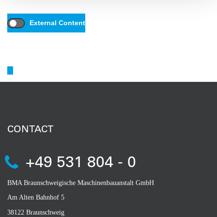
You can view this content with one click.
External Content
I agree to external content being displayed to me. This may transmit
personal data to third-party platforms.
More about this in our privacy
policy.
CONTACT
+49 531 804 - 0
BMA Braunschweigische Maschinenbauanstalt GmbH
Am Alten Bahnhof 5
38122 Braunschweig