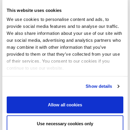
erhielt die Fabrik außerdem zwei, dem erhöhten Durchsatz
entsprechend angepasste, neue Verteilermaischen.
This website uses cookies
Vereinfachtes Ersatzteilmanagement durch Standardisierung
We use cookies to personalise content and ads, to
provide social media features and to analyse our traffic.
Für das Projekt in Vierverlaten setzt die
Cosun Beet Company
auf
die sehr guten Erfahrungen mit den Zentrifugen des Typs E1810,
We also share information about your use of our site with
die bereits in der Zuckerfabrik Dinteloord ihre Zuverlässigkeit
our social media, advertising and analytics partners who
bewiesen haben. Ein wesentlicher Vorteil ist die Standardisierung
may combine it with other information that you’ve
der Ersatzteile: Da in beiden Zuckerfabriken Zentrifugen
provided to them or that they’ve collected from your use
desselben Typs von BMA eingesetzt werden, vereinfacht sich das
of their services. You consent to our cookies if you
Ersatzteilmanagement erheblich. Dies macht die Instandhaltung
continue to use our website.
effizienter und kostengünstiger.
Engineering-Projekt für Nachhaltigkeit in der
Zuckerproduktion
Show details
Die langjährige Partnerschaft zwischen der Cosun Beet Company
und BMA hat sich als äußerst fruchtbar erwiesen. In den
Allow all cookies
Zuckerfabriken von Vierverlaten, Dinteloord und Anklam sind
zahlreiche Anlagen von BMA im Einsatz. Derzeit läuft das
Engineering für ein weiteres Projekt in Vierverlaten. Es zielt darauf
ab, die Produktionsprozesse im Sinne der Energieeffizienz und
Use necessary cookies only
Nachhaltigkeit weiter zu optimieren.