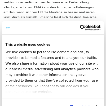
verkürzt oder verlängert werden kann – bei Beibehaltung
aller Eigenschaften. BMA kann den Auftrag in Teillieferungen
erfüllen, wenn sich vor Ort die Montage so besser realisieren
lässt. Auch als Kristallfußmaische lässt sich die Ausfüllmaische
einsetzen.
Auflösebehälter: Aufrechterhaltung der Fließfähigkeit
Zu den Aufgaben des Auflösebehälters zählt, B-Rohzucker, B-C-
This website uses cookies
Zucker und Kristallsuspensionen vor der
We use cookies to personalise content and ads, to
Weiterverarbeitung in einem Lösungsmedium (Kondensat,
provide social media features and to analyse our traffic.
Wasser, Ablauf aus Zentrifugen) aufzulösen. Im Innern sorgt das
We also share information about your use of our site with
Rührwerk dafür, die Fließfähigkeit des
Produkts aufrechtzuerhalten. Auflösebehälter bestehen aus
our social media, advertising and analytics partners who
einem u-förmigen Trog mit einem Durchmesser von 1.000 bis
may combine it with other information that you’ve
2.500 mm. BMA legt sie und die Zahl ihrer Kammern anhand
provided to them or that they’ve collected from your use
der Prozessparameter aus.
of their services. You consent to our cookies if you
continue to use our website.
Verteilermaische: Schnelle und gleichmäßige
Produktzuführung