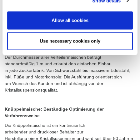
Show details
Verteilermaischen sorgen für das optimale Befüllen
der Zentrifugen, sprich: für die schnelle und gleichmäßige
Produktzuführung. Ihr Rührwerk gewährleistet
Allow all cookies
die Homogenisierung und sorgt wie bei den
Ausfüllmaischen dafür, dass die Kristalle in Bewegung bleiben und
sich keine Inkrustationen oder Klumpen bilden.
Use necessary cookies only
Der Durchmesser aller Verteilermaischen beträgt
standardmäßig 1 m und erlaubt den einfachen Einbau
in jede Zuckerfabrik. Von Schwarzstahl bis massivem Edelstahl,
inkl. Füße und Motorkonsole: Die Ausführung orientiert sich
am Wunsch des Kunden und ist abhängig von der
Kristallsuspensionsqualität.
Knüppelmaische: Beständige Optimierung der
Verfahrensweise
Die Knüppelmaische ist ein kontinuierlich
arbeitender und druckloser Behälter zur
Herstellung einer Kristallsuspension und wird seit über 50 Jahren