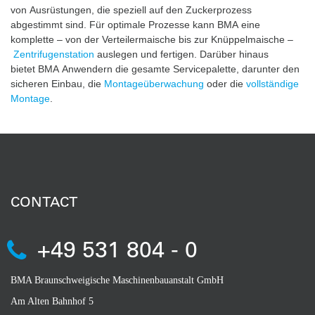
von Ausrüstungen, die speziell auf den Zuckerprozess
abgestimmt sind. Für optimale Prozesse kann BMA eine
komplette – von der Verteilermaische bis zur Knüppelmaische –
Zentrifugenstation
auslegen und fertigen. Darüber hinaus
bietet BMA Anwendern die gesamte Servicepalette, darunter den
sicheren Einbau, die
Montageüberwachung
oder die
vollständige
Montage
.
CONTACT
+49 531 804 - 0
BMA Braunschweigische Maschinenbauanstalt GmbH
Am Alten Bahnhof 5