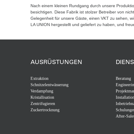
Nach einem kleinen Rundgang durch unsere Produktion
besichtigen. Diese Fabrik ist stolzer Betreiber von ni
Gelegenheit für unsere Gäste, einen VKT zu sehen, wie
LA UNION hergestellt und geliefert zu haben, und fre
AUSRÜSTUNGEN
DIEN
Extraktion
Beratung
Schnitzelentwässerung
Engineeri
Verdampfung
Projektma
Kristallisation
Installatio
Zentrifugieren
Inbetrieb
Zuckertrocknung
Schulunge
After-Sale