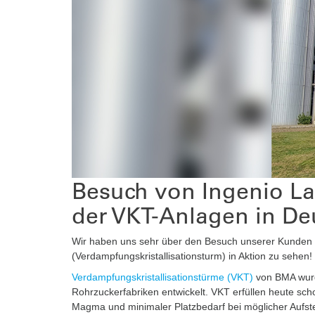
Automation
After-Sales-Services
Auftragsfertigung
Automation
Besuch von Ingenio La
der VKT-Anlagen in De
Wir haben uns sehr über den Besuch unserer Kunden 
(Verdampfungskristallisationsturm) in Aktion zu sehen!
Verdampfungskristallisationstürme (VKT)
von BMA wurde
Rohrzuckerfabriken entwickelt. VKT erfüllen heute sch
Magma und minimaler Platzbedarf bei möglicher Aufst