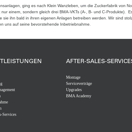
sanlagen, ging es nach Klein Wanzleben, um die Zuckerfabrik von No
cht nur einem, sondern gleich drei BMA-VKTs (A-, B- und C-Produkte). E
 sie ihn bald in ihren eigenen Anlagen betreiben werden. Wir sind stol
uen uns auf seine bevorstehende Inbetriebnahme.
STLEISTUNGEN
AFTER-SALES-SERVICE
Montage
ng
Serviceverträge
nagement
Upgrades
n
BMA Academy
nahme
n
s-Services