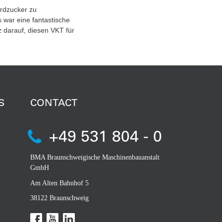
rdzucker zu
s war eine fantastische
z darauf, diesen VKT für
S
CONTACT
+49 531 804 - 0
BMA Braunschweigische Maschinenbauanstalt
GmbH
Am Alten Bahnhof 5
38122 Braunschweig