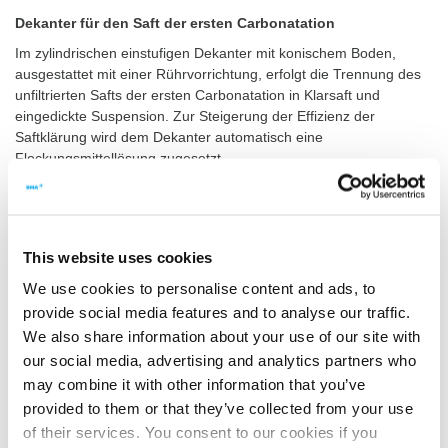
Dekanter für den Saft der ersten Carbonatation
Im zylindrischen einstufigen Dekanter mit konischem Boden,
ausgestattet mit einer Rührvorrichtung, erfolgt die Trennung des
unfiltrierten Safts der ersten Carbonatation in Klarsaft und
eingedickte Suspension. Zur Steigerung der Effizienz der
Saftklärung wird dem Dekanter automatisch eine
Flockungsmittellösung zugesetzt.
Zweite Carbonatation
Die zweite Carbonatation ereignet sich im oberen Teil eines
kombinierten Apparats. Der obere Teil (9) ist ein zylindrischer
This website uses cookies
Apparat mit konischem Boden, der mit einem Zentralrohr zur
mehrfachen Durchmischung des Safts und mit Richter-Rohren zur
We use cookies to personalise content and ads, to
bestmöglichen Verteilung des Carbonatationsgases ausgestattet
provide social media features and to analyse our traffic.
ist. Der untere Teil (10) nimmt den Dünnsaft (2) auf, der zur
We also share information about your use of our site with
Verdampfstation gepumpt wird. Der Saft der zweiten
our social media, advertising and analytics partners who
Carbonatation fließt durch Gefälle aus dem
may combine it with other information that you’ve
Carbonatationsapparat in den Nachreaktionsbehälter (11). Der
provided to them or that they’ve collected from your use
Brüden aus den Apparaten der ersten und zweiten Carbonatation
of their services. You consent to our cookies if you
wird in den Schaumfänger (13) geleitet. Die Abschlämmung des