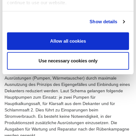
Apparats (9) erfolgt im Behälter für Schlammsaft 2 (12).
continue to use our website.
Show details
Nachreaktion des Safts der zweiten Carbonatation
Die Nachreaktion findet im oberen Teil eines kombinierten
Apparats statt. Der obere Teil des Apparats (11) ist ein
Allow all cookies
zylindrischer Apparat mit konischem Boden, der mit einer
Rührvorrichtung ausgestattet ist. Der untere Teil (12) ist ein
Abpumpbehälter für Schlammsaft 2 nach dem
Use necessary cookies only
Nachreaktionsbehälter.
Mit der Saftreinigungsstation können die Ausgaben für zusätzliche
Ausrüstungen (Pumpen, Wärmetauscher) durch maximale
Ausnutzung des Prinzips des Eigengefälles und Einbindung eines
Dekanters reduziert werden. Laut Schema gelangen folgende
Hauptpumpen zum Einsatz: je zwei Pumpen für
Hauptkalkungssaft, für Klarsaft aus dem Dekanter und für
Schlammsaft 2. Dies führt zu Einsparungen beim
Stromverbrauch. Es besteht keine Notwendigkeit, in der
Produktions­zeit zusätzliche Ausrüstungen einzusetzen. Die
Ausgaben für Wartung und Reparatur nach der Rübenkampagne
werden gesenkt.