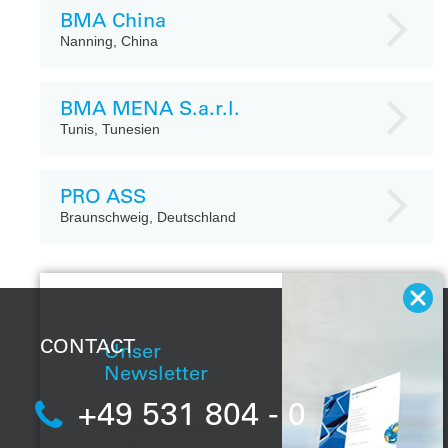
BMA China
Nanning, China
BMA MENA S.a.r.l.
Tunis, Tunesien
PRO ASS
Braunschweig, Deutschland
CONTACT
Unser
Newsletter
+49 531 804 - 0
Mit unserem
Newsletter möchten
wir Sie in