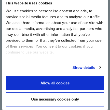
Çorum Şeker modernisiert
This website uses cookies
Zentrifugenstation komplett mit
We use cookies to personalise content and ads, to
BMA-Technologie
provide social media features and to analyse our traffic.
Zentrifugen steigern Kapazität und Energieeffizienz
We also share information about your use of our site with
in der Zuckerproduktion: Çorum Şeker
our social media, advertising and analytics partners who
modernisiert mit neuen kontinuierlichen Anlagen
may combine it with other information that you’ve
von BMA.
Weiterlesen
provided to them or that they’ve collected from your use
of their services. You consent to our cookies if you
continue to use our website.
Show details
Allow all cookies
Ein wichtiger Schritt zur
Use necessary cookies only
Dekarbonisierung: BMA stellt auf
grünen Strom um