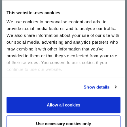
Çorum Şeker moderniza su
This website uses cookies
estación de centrífugas
completamente con tecnología de
We use cookies to personalise content and ads, to
BMA
provide social media features and to analyse our traffic.
We also share information about your use of our site with
Las centrífugas aumentan la capacidad y la
eficiencia energética de la producción de azúcar:
our social media, advertising and analytics partners who
Modernización en Çorum Şeker con nuevas
may combine it with other information that you’ve
instalaciones de funcionamiento continuo de BMA.
provided to them or that they’ve collected from your use
Leer más
of their services. You consent to our cookies if you
continue to use our website.
Show details
Allow all cookies
Un paso importante de
Use necessary cookies only