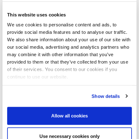
Función STO (safe tourque off)
Función SS1 (safe stop 1)
This website uses cookies
Determinación precisa de las cargas nominales por nuestros
We use cookies to personalise content and ads, to
especialistas propios
provide social media features and to analyse our traffic.
Independiente del fabricante
We also share information about your use of our site with
Rendimiento de paso máximo, teniendo en cuenta la vida útil
our social media, advertising and analytics partners who
óptima
may combine it with other information that you’ve
DynFAS OptiDrive, paquete de software de BMA PLC para la
provided to them or that they’ve collected from your use
vigilancia de los parámetros críticos del converti dor de frecuencia
of their services. You consent to our cookies if you
Funcionamiento óptimo de las centrífugasBMA
continue to use our website.
Optimización de la vida útil del convertidor de frecuencia
Aumento del rendimiento de paso gracias a unos sistemas de
accionamiento más potentes
Show details
Adaptación mecánica del acoplamiento y de la brida del motor por
BMA
Posibilidad de sustitución 1 : 1 en máquinas existentes
Allow all cookies
El juego de actualización
Use necessary cookies only