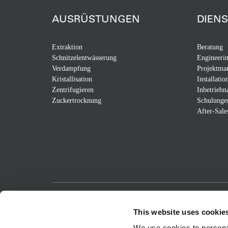
AUSRÜSTUNGEN
DIEN
Extraktion
Beratung
Schnitzelentwässerung
Engineeri
Verdampfung
Projektma
Kristallisation
Installatio
Zentrifugieren
Inbetrieb
Zuckertrocknung
Schulunge
After-Sale
Passion for Progress
This website uses cookie
We use cookies to personal