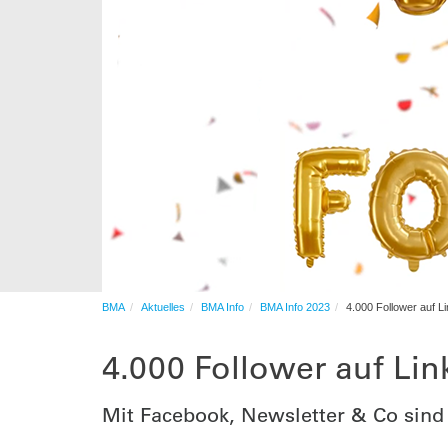
Automation
After-Sales-Services
Auftragsfertigung
Automation
BMA
Aktuelles
BMA Info
BMA Info 2023
4.000 Follower auf L
4.000 Follower auf Li
Mit Facebook, Newsletter & Co sind