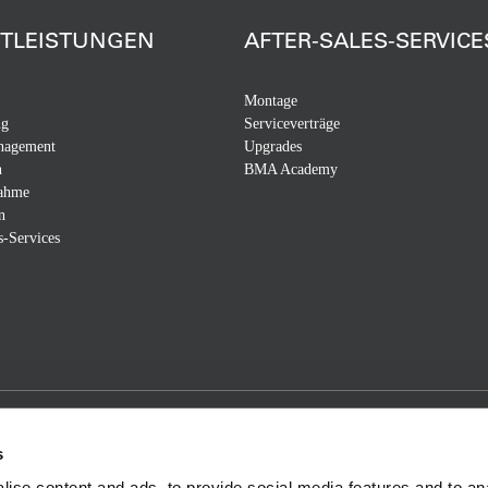
STLEISTUNGEN
AFTER-SALES-SERVICE
Montage
ng
Serviceverträge
nagement
Upgrades
n
BMA Academy
nahme
n
s-Services
s
ise content and ads, to provide social media features and to anal