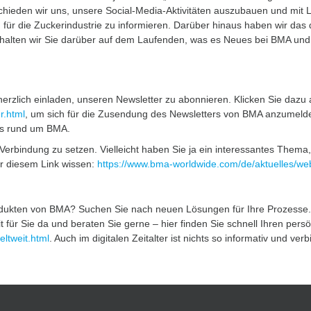
chieden wir uns, unsere Social-Media-Aktivitäten auszubauen und mit
n
für die Zuckerindustrie zu informieren. Darüber hinaus haben wir das 
 halten wir Sie darüber auf dem Laufenden, was es Neues bei BMA und 
erzlich einladen, unseren Newsletter zu abonnieren. Klicken Sie dazu 
r.html
, um sich für die Zusendung des Newsletters von BMA anzumelde
tes rund um BMA.
n Verbindung zu setzen. Vielleicht haben Sie ja ein interessantes Thema
r diesem Link wissen:
https://www.bma-worldwide.com/de/aktuelles/web
odukten von BMA? Suchen Sie nach neuen Lösungen für Ihre Prozesse.
t für Sie da und beraten Sie gerne – hier finden Sie schnell Ihren pers
ltweit.html
. Auch im digitalen Zeitalter ist nichts so informativ und ver