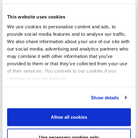
Verdienste von Uwe Schwanke: “Herr Schwanke hat sich mit
seinem Fachwissen, seiner Erfahrung und seinem Engagement
This website uses cookies
um die nachhaltige Entwicklung von BMA verdient gemacht. Er
hat wesentlich dazu beigetragen, dass BMA aus Braunschweig als
We use cookies to personalise content and ads, to
weltweit führender Anbieter von Maschinen und Anlagen für die
provide social media features and to analyse our traffic.
Zuckerindustrie anerkannt ist. Wir danken ihm für seine
We also share information about your use of our site with
langjährige und erfolgreiche Tätigkeit und wünschen ihm für
our social media, advertising and analytics partners who
seinen Ruhestand alles Gute.“
may combine it with other information that you’ve
Dr. Arend Wittenberg, der seit Mai 2023 als Vorstandssprecher
provided to them or that they’ve collected from your use
der BMA AG tätig ist, hat jetzt auch die Gesamtverantwortung
of their services. You consent to our cookies if you
übernommen.
continue to use our website.
„Die Produkte der BMA sind hervorragend geeignet, die
Energieeffizienz der Zuckerherstellung wesentlich zu verbessern.
Unsere Mitarbeiter verfügen über das Knowhow und die
Show details
Erfahrung, unsere Kunden bei der Entwicklung kosteneffizienter
Lösungen zur Dekarbonisierung bei der Zuckerherstellung aus
Rübe oder Rohr zu begleiten und die Realisierung zu
Allow all cookies
ermöglichen.
BMA steht von je her für innovative Maschinen, Anlagen und
Verfahren. Mit unserer Produktpalette smart4sugar gehen wir bei
Use necessary cookies only