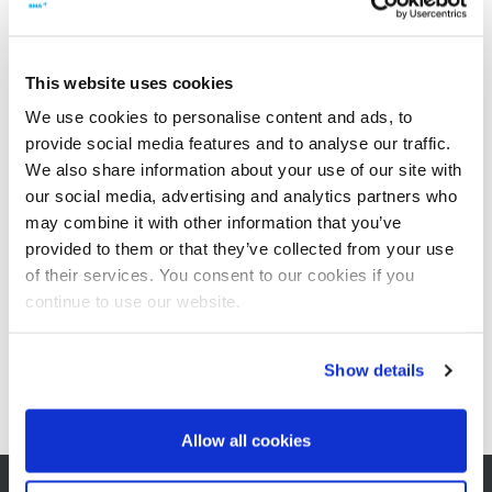
Seit Hans Schmidt im März 2004 zu BMA kam, betreut er von
seinem Büro in Chicago aus den nordamerikanischen Markt.
This website uses cookies
Mit seinen umfangreichen Verfahrens- und Anlagenkenntnissen in
We use cookies to personalise content and ads, to
den Bereichen Extraktion, Kristallisation, Zentrifugation und
provide social media features and to analyse our traffic.
Trocknung, ist er ein vertrauensvoller Ansprechparter für unsere
Kunden und Interessenten.
We also share information about your use of our site with
our social media, advertising and analytics partners who
Hans Schmidt spricht fließend Englisch und Deutsch.
may combine it with other information that you’ve
Mehrere Veranstaltungen in diesem Jahr bieten eine gute
provided to them or that they’ve collected from your use
Gelegenheit für ein persönliches Gespräch. Unter anderem sind
of their services. You consent to our cookies if you
dies:
continue to use our website.
83. SIT-Jahresfachtagung 2025 in Dubai, 14. bis 17. April
Gemeinsame ASSCT-Tagung 2025 in Florida, 24. bis 26. Juni
Show details
Sie können sich gerne persönlich oder über
LinkedIn
mit uns in
Verbindung setzen!
Allow all cookies