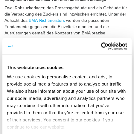
Zwei Rohzuckerlager, das Prozessgebäude und ein Gebäude für
die Verpackung des Zuckers sind inzwischen errichtet. Unter der
Aufsicht des
BMA-Richtmeisters
werden die passenden
Fundamente gegossen, die Einzelteile montiert und die
Ausrüstungen gemäß des Konzepts von BMA präzise
ausgerichtet.
Installation von Saftreinigung, Filtration & Co
Nicht nur
BMA-Equipment
, sondern auch viele unterschiedliche
Ausrüstungen weiterer Zulieferer werden für den Betrieb der
This website uses cookies
Raffinerie benötigt. Diese reichen von Pumpen über
We use cookies to personalise content and ads, to
Wärmetauscher und Fördereinrichtungen bis hin zu kompletten
Stationen – darunter die Saftreinigung, die Filtration und die
provide social media features and to analyse our traffic.
Verpackungsanlage zum Abfüllen des Raffinadezuckers in 50-
We also share information about your use of our site with
Kilogramm-Säcken.
our social media, advertising and analytics partners who
may combine it with other information that you’ve
All diese Ausrüstungen sind inzwischen geliefert worden. In den
nächsten Wochen erhält BMA Unterstützung durch Richtmeister
provided to them or that they’ve collected from your use
von Lieferanten, die die Installation ihrer eigenen Anlagen
of their services. You consent to our cookies if you
überwachen und abnehmen. Die Vormontage des Equipments
continue to use our website.
findet in einem der beiden neuen Rohzuckerlager statt. Das