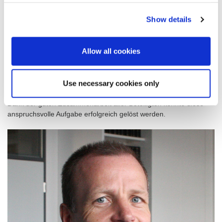
zweite Lager ist bereits mit Rohzucker gefüllt.
Show details
Raffinerie von Dhaka Sugar: Gebäude überdacht
Im Mai steigen die Niederschlagsmengen in Bangladesch stark
an. Die Regenzeit dauert bis September – entsprechend
Allow all cookies
schwierig gestalten sich Arbeiten im Freien. Aus diesem Grund
mussten die schweren Ausrüstungen, für deren Aufstellung große
Kräne erforderlich sind, so frühzeitig platziert werden, dass die
Use necessary cookies only
Gebäude der Raffinerie rechtzeitig überdacht werden konnten.
Dank der guten Zusammenarbeit aller Beteiligten konnte diese
anspruchsvolle Aufgabe erfolgreich gelöst werden.