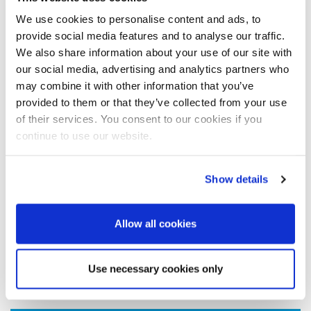
Zuckergewinnung. Die Fabrik liegt nur einen Steinwurf vom Fluss
Niger entfernt, etwa auf halber ­Strecke zwischen Nigerias
We use cookies to personalise content and ads, to
Hauptstadt Abuja und der Metropole Lagos direkt am Golf von
provide social media features and to analyse our traffic.
Guinea.
We also share information about your use of our site with
our social media, advertising and analytics partners who
Großauftrag Nummer zwei
may combine it with other information that you’ve
Unsere Partnerschaft hat sich schon bewährt: Nach Lieferung
provided to them or that they’ve collected from your use
einer Reihe von Ausrüstungen für eine Raffinerie in Lagos vor
of their services. You consent to our cookies if you
acht Jahren ist dieser der zweite größere Auftrag, den BMA von
der BUA Group erhalten hat. Damals trafen wir die Vereinbarung
continue to use our website.
mit der Einkaufs­gesellschaft NOM UK aus London.
Lafiagi Sugar Project
Show details
Unser Vertrag mit BUA Interna­tional Ltd. umfasst die ­Lieferung
von:
Allow all cookies
elf diskontinuierlichen Verdampfungskristallisatoren
einer Trommeltrocknungs- und Kühlungsanlage (inklusive Zubehör
und Engineering)
Use necessary cookies only
acht periodischen Zentri­fugen vom Typ