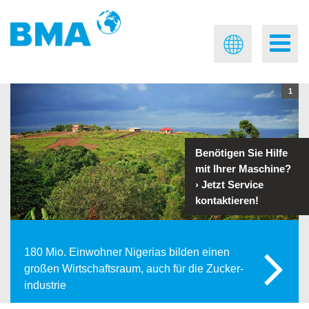
1
Benötigen Sie Hilfe
mit Ihrer Maschine?
›
Jetzt Service
kontaktieren!
180 Mio. Einwohner Nigerias bilden einen
großen Wirtschaftsraum, auch für die Zucker­
industrie