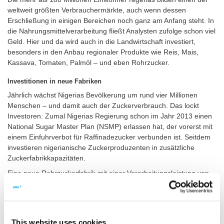
weltweit größten Verbrauchermärkte, auch wenn dessen
Erschließung in einigen Bereichen noch ganz am Anfang steht. In
die Nahrungsmittelverarbeitung fließt Analysten zufolge schon viel
Geld. Hier und da wird auch in die Landwirtschaft investiert,
besonders in den Anbau regionaler Produkte wie Reis, Mais,
Kassava, Tomaten, Palmöl – und eben Rohrzucker.
Investitionen in neue Fabriken
Jährlich wächst Nigerias Bevölkerung um rund vier Millionen
Menschen – und damit auch der Zuckerverbrauch. Das lockt
Investoren. Zumal Nigerias Regierung schon im Jahr 2013 einen
National Sugar Master Plan (NSMP) erlassen hat, der vorerst mit
einem Einfuhrverbot für Raffinadezucker verbunden ist. Seitdem
investieren nigerianische Zuckerproduzenten in zusätzliche
Zuckerfabrikkapazitäten.
Eine neue Rohrzuckerfabrik mit einer Verarbeitungsleistung von
12.000 Tonnen Zuckerrohr am Tag baut BUA International Ltd.
Das Vorhaben trägt den Namen Lafiagi Sugar Project. Im
November 2017 unterzeichnete BMA einen Vertrag über die
Lieferung von Ausrüstungen für den Kernprozess der
This website uses cookies