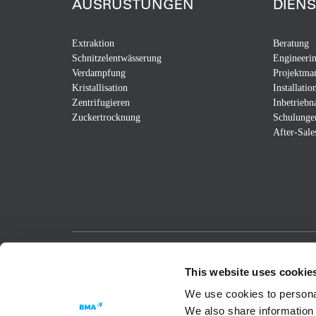
AUSRÜSTUNGEN
DIEN
Extraktion
Beratung
Schnitzelentwässerung
Engineeri
Verdampfung
Projektma
Kristallisation
Installatio
Zentrifugieren
Inbetrieb
Zuckertrocknung
Schulunge
After-Sale
Passion for Progress
This website uses cookie
We use cookies to personal
We also share information 