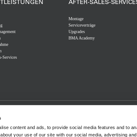
STLEISTUNGEN
AFTER-SALES-SERVICE
Montage
ng
Serviceverträge
nagement
Upgrades
n
BMA Academy
nahme
n
s-Services
s
ise content and ads, to provide social media features and to anal
about your use of our site with our social media, advertising and