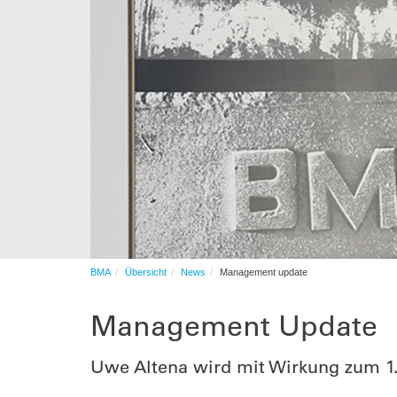
Automation
After-Sales-Services
Auftragsfertigung
Automation
BMA
Übersicht
News
Management update
Management Update
Uwe Altena wird mit Wirkung zum 