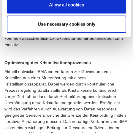
wurden. In den Verstopfungen konnten sich mikrobielle
Allow all cookies
Infektionen etablieren, die wiederum einen erhöhten Einsatz von
Desinfektionsmitteln erforderten.Diese Probleme konnten durch
den Einsatz neuartiger Seitensiebe behoben und die
Use necessary cookies only
Verfügbarkeit der Extraktionsanlage deutlich gesteigert
werden. BMA hat mit dieser Innovation Maßstäbe gesetzt: Heute
kommen ausschließlich Extraktionstürme mit Seitensieben zum
Einsatz.
Optimierung des Kristallisationsprozesses
Aktuell entwickelt BMA ein Verfahren zur Gewinnung von
Kristallen aus einer Mutterlösung mit einem
Kristallisationsapparat. Dabei werden durch kontinuierliche
Prozessregelung Saatkristalle als Kristallkeime kontinuierlich
vergrößert, ohne dass durch Herbeiführung einer kritischen
Übersättigung neue Kristallkeime gebildet werden. Ermöglicht
wird das Verfahren durch Auswertung von Daten besonders
geeigneter Sensoren, welche die Grenze der Keimbildung mittels
iterativer Annäherung messen. Das neuartige Verfahren von BMA
leistet einen wichtigen Beitrag zur Ressourceneffizienz, indem