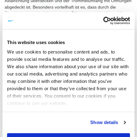
Axialrichtung überdecken und der Trommelumfang mit Öffnungen
abgedeckt ist. Besonders vorteilhaft ist es, dass durch die
Überdeckungen der Konturen der Öffnungen und aufgrund ihrer
versetzten Anordnung quasi ein umlaufender Schlitz gebildet wird.
Dadurch ist es möglich, ein sehr großes
Öffnungsverhältnis und sehr kurze Fließwege der
Suspensionsflüssigkeit zu erreichen. Wegen der geringeren
This website uses cookies
Kerbwirkung der elliptischen Öffnungen kann die Materialstärke
We use cookies to personalise content and ads, to
des Trommelmantels deutlich geringer ausfallen und es müssen
bei der Zentrifugenarbeit kleinere Massen beschleunigt werden.
provide social media features and to analyse our traffic.
Ergebnis ist neben der Materialeinsparung auch ein geringerer
We also share information about your use of our site with
Energieverbrauch – verbunden mit einer CO2-Einsparung, die
our social media, advertising and analytics partners who
das Klima schont.
may combine it with other information that you’ve
provided to them or that they’ve collected from your use
of their services. You consent to our cookies if you
Geringerer Einsatz von Desinfektionsmitteln
continue to use our website.
Ein weiteres Patent betrifft die Gegenstromextraktion mit
einem
BMA-Extraktionsturm
. Bis 1994 wurden für den Abzug des
Rohsaftes ausschließlich Bodensiebe verwendet. Diese hatten
Show details
den Nachteil, dass durch Abrasion ständige Verstopfungen und
Beschädigungen mit einhergehenden Ausfallzeiten hervorgerufen