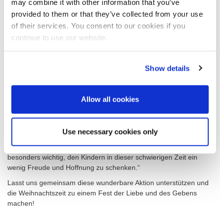
may combine it with other information that you’ve
• Tierheim Salzgitter
provided to them or that they’ve collected from your use
Ein
großes Dankeschön
geht an unsere Kolleginnen
Jessica
of their services. You consent to our cookies if you
Samburski-Schmidt und Laura-Michelle Nehrkorn
, die sich so
continue to use our website.
engagiert für diese Aktion eingesetzt haben und somit vielen
Menschen glückliche Momente schenken können. Nach und nach
bringen sie die vielen Spenden von unseren Kolleginnen und
Show details
Kollegen in die jeweiligen Einrichtungen. Auf dem Foto sind noch
längst nicht alle Geschenke zu sehen!
Jessica und Laura-Michelle durften in diesem Jahr bereits im
Allow all cookies
Vorfeld das Kinderheim Kutzner besuchen und wurden dort sehr
herzlich empfangen. Sie hatten die Gelegenheit, die Häuser zu
besichtigen und einige der Kinder persönlich kennenzulernen. Die
Use necessary cookies only
vielen Schicksalsschläge, die die Kinder erlebt haben, haben
beide tief berührt und nachdenklich gemacht. „Es ist uns daher
besonders wichtig, den Kindern in dieser schwierigen Zeit ein
wenig Freude und Hoffnung zu schenken.“
Lasst uns gemeinsam diese wunderbare Aktion unterstützen und
die Weihnachtszeit zu einem Fest der Liebe und des Gebens
machen!