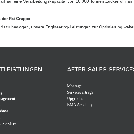
arf auf eine Verarbeitungskapazität von 10.000 Tonnen Zuckerrohr am
n der Rai-Gruppe
dazu bewogen, unsere Engineering-Leistungen zur Optimierung weiter
STLEISTUNGEN
AFTER-SALES-SERVICE
Montage
ng
Serviceverträge
nagement
Upgrades
n
BMA Academy
nahme
n
s-Services