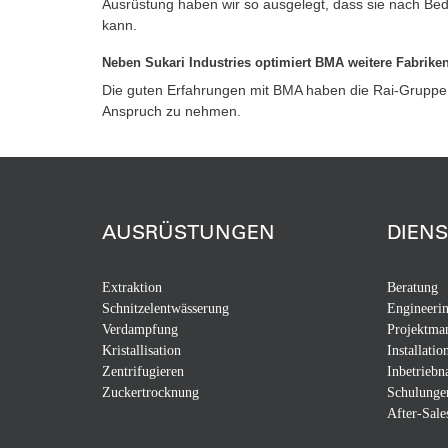
Ausrüstung haben wir so ausgelegt, dass sie nach Bed
kann.
Neben Sukari Industries optimiert BMA weitere Fabrike
Die guten Erfahrungen mit BMA haben die Rai-Gruppe 
Anspruch zu nehmen.
AUSRÜSTUNGEN
DIEN
Extraktion
Beratung
Schnitzelentwässerung
Engineeri
Verdampfung
Projektma
Kristallisation
Installatio
Zentrifugieren
Inbetrieb
Zuckertrocknung
Schulunge
After-Sale