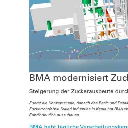
Automation
After-Sales-Services
Auftragsfertigung
Automation
BMA modernisiert Zucke
Steigerung der Zuckerausbeute durch
Zuerst die Konzeptstudie, danach das Basic und Detail
Zuckerrohrfabrik Sukari Industries in Kenia hat BMA ei
Fabrik deutlich auszubauen.
BMA hebt tägliche Verarbeitungskapa