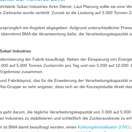
hrfabrik Sukari Industries ihren Dienst. Laut Planung sollte sie eine Ve
Zielmarke wurde verfehlt. Zurzeit ist die Leistung auf 3.000 Tonnen 
rsprünglich ein Angebot abgegeben. Aufgrund unterschiedlicher Preisv
übernimmt BMA die Verantwortung dafür, die Verarbeitungskapazität a
Sukari Industries
dernisierung der Fabrik beauftragt. Neben der Einsparung von Energi
.000 auf 5.000 Tonnen Zuckerrohr pro Tag und von 5.000 auf 10.000. Ein
ie Ergebnisse zusammen.
und Fabriklayout, das für die Erweiterung der Verarbeitungskapazität n
i-Gruppe so sehr angetan, dass sich an die Konzeptstudie direkt das
 Es geht darum, die tägliche Verarbeitungskapazität von 3.000 auf 5.00
ari Industries zu stabilisieren und schließlich die Zuckerausbeute zu e
 ist BMA damit beauftragt worden, einen​​
Kühlungskristallisator (OVC)