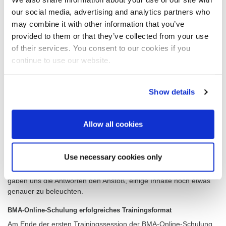
bis 17 Uhr in Bangladesch. Bereits im Vorfeld hatten wir die
our social media, advertising and analytics partners who
Präsentationen für die BMA-Online-Schulung per Mail versendet,
sodass sie allen zum Schulungsstart vorlagen.
may combine it with other information that you’ve
provided to them or that they’ve collected from your use
Online-Schulung per Video und Chat
of their services. You consent to our cookies if you
Am 7. März war es dann so weit: Die erste Trainingssession der
continue to use our website.
Online-Schulung stand an. Sowohl die Organisatoren als auch die
Trainer waren gespannt, ob das Konzept aufgeht.
Die Teams von BMA und Dhaka Sugar kommunizierten per Video,
Show details
Ton und Chat. So war es jederzeit möglich, sich während und
nach den Vorträgen auszutauschen und alle wichtigen
Trainingsinhalte gemeinsam zu besprechen.
Allow all cookies
Im Anschluss an die Remote-Schulung verteilten die Trainer von
BMA einen digitalen Fragebogen, den das Bedienpersonal von
Use necessary cookies only
Dhaka Sugar beantwortete. So konnten wir sicherstellen, dass die
Trainingsinhalte erfolgreich vermittelt worden waren. Zudem
gaben uns die Antworten den Anstoß, einige Inhalte noch etwas
genauer zu beleuchten.
BMA-Online-Schulung erfolgreiches Trainingsformat
Am Ende der ersten Trainingssession der BMA-Online-Schulung