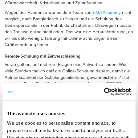
Wärmewirtschaft, Kristallisation und Zentrifugation.
Wegen der Pandemie war es dem Team von
BMA Academy
nicht
möglich, nach Bangladesch zu fliegen und die Schulung des
Bedienpersonals in der Fabrik durchzuführen. Deswegen musste
das Training online stattfinden. Das war eine Herausforderung, da
wir bis dato wenig Erfahrung mit Online-Schulungen dieser
Größenordnung hatten.
Remote-Schulung mit Zeitverschiebung
Vorab galt es, auf mehrere Fragen eine Antwort zu finden. Wie
viele Stunden täglich darf die Online-Schulung dauern, damit die
Aufmerksamkeit der Schulungsteilnehmer gewährleistet ist? Hat
jeder von ihnen Zugriff auf einen Laptop oder einen PC? Gibt es
eine stabile Internetverbindung? Wie gehen wir mit der
fünfstündigen Zeitverschiebung um? Und wie können wir
überprüfen, ob die Teilnehmer die Trainingsinhalte verstanden
haben?
This website uses cookies
Zusammen mit unserem Kunden Dhaka Sugar fassten wir den
We use cookies to personalise content and ads, to
Entschluss, dass Training zwei Wochen lang an jeweils drei Tagen
provide social media features and to analyse our traffic.
von 7 bis 12 Uhr deutscher Zeit anzubieten – das entspricht 12
We also share information about your use of our site with