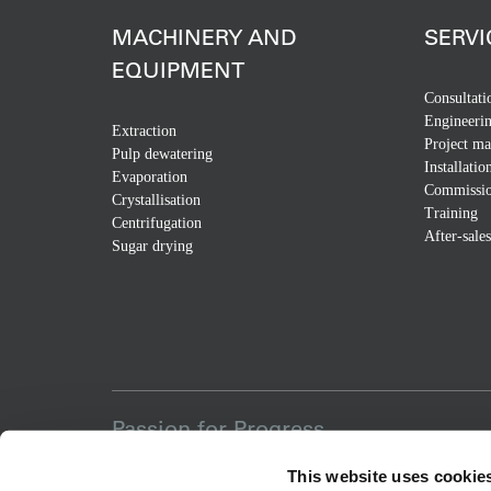
MACHINERY AND
SERVI
EQUIPMENT
Consultati
Engineeri
Extraction
Project m
Pulp dewatering
Installatio
Evaporation
Commissio
Crystallisation
Training
Centrifugation
After-sales
Sugar drying
Passion for Progress
This website uses cookie