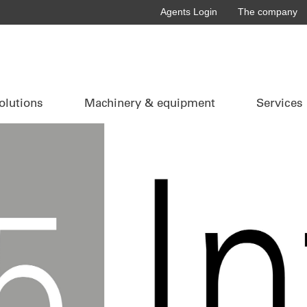
Agents Login
The company
olutions
Machinery & equipment
Services