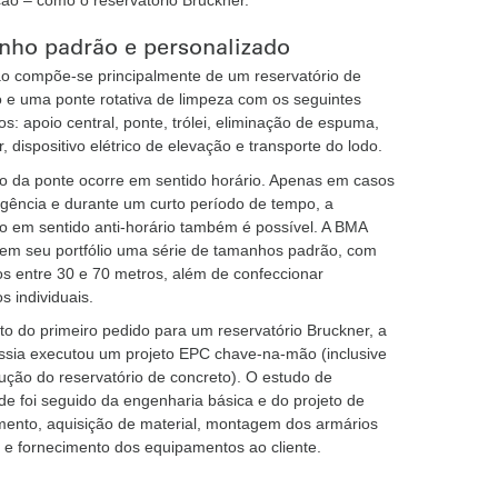
ão – como o reservatório Bruckner.
ho padrão e personalizado
ão compõe-se principalmente de um reservatório de
 e uma ponte rotativa de limpeza com os seguintes
s: apoio central, ponte, trólei, eliminação de espuma,
, dispositivo elétrico de elevação e transporte do lodo.
ão da ponte ocorre em sentido horário. Apenas em casos
gência e durante um curto período de tempo, a
o em sentido anti-horário também é possível. A BMA
 em seu portfólio uma série de tamanhos padrão, com
s entre 30 e 70 metros, além de confeccionar
 individuais.
o do primeiro pedido para um reservatório Bruckner, a
sia executou um projeto EPC chave-na-mão (inclusive
ução do reservatório de concreto). O estudo de
ade foi seguido da engenharia básica e do projeto de
mento, aquisição de material, montagem dos armários
s e fornecimento dos equipamentos ao cliente.