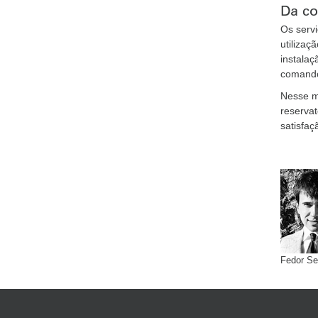
Da co
Os servi
utiliza
instalaç
comando
Nesse me
reserva
satisfaç
Fedor S