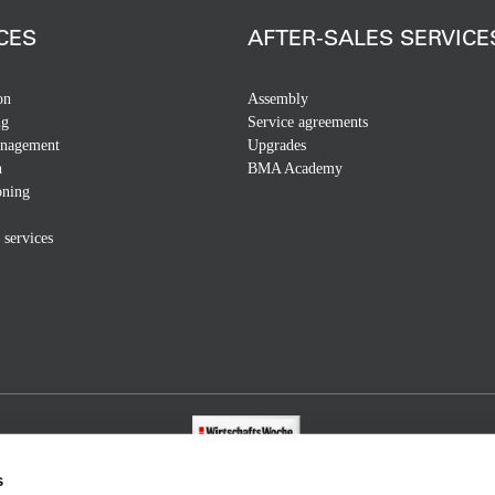
CES
AFTER-SALES SERVICE
on
Assembly
ng
Service agreements
anagement
Upgrades
n
BMA Academy
ning
 services
s