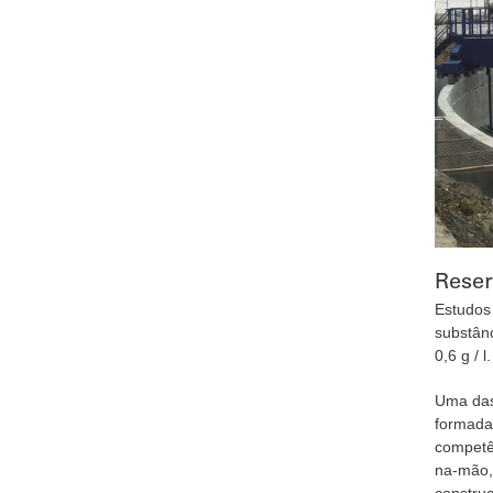
Reser
Estudos 
substânc
0,6 g / l.
Uma das 
formada
competê
na-mão,