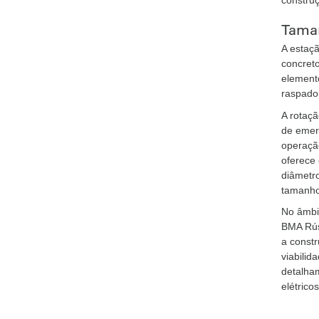
construç
Taman
A estaç
concreto
elemento
raspador
A rotaç
de emer
operaçã
oferece
diâmetro
tamanhos
No âmbit
BMA Rús
a constr
viabilid
detalha
elétrico