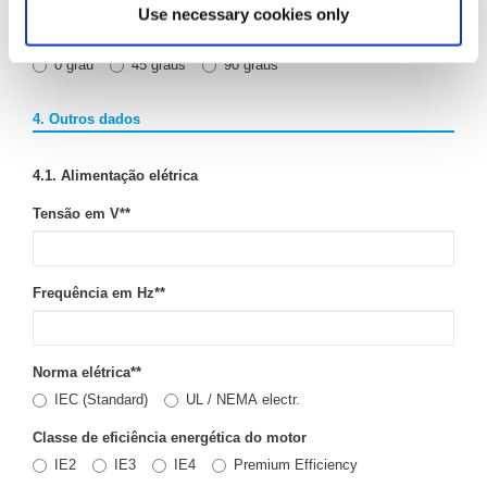
Use necessary cookies only
3.3 Orientação dos bocais
0 grau
45 graus
90 graus
4. Outros dados
4.1. Alimentação elétrica
Tensão em V*
*
Frequência em Hz*
*
Norma elétrica*
*
IEC (Standard)
UL / NEMA electr.
Classe de eficiência energética do motor
IE2
IE3
IE4
Premium Efficiency