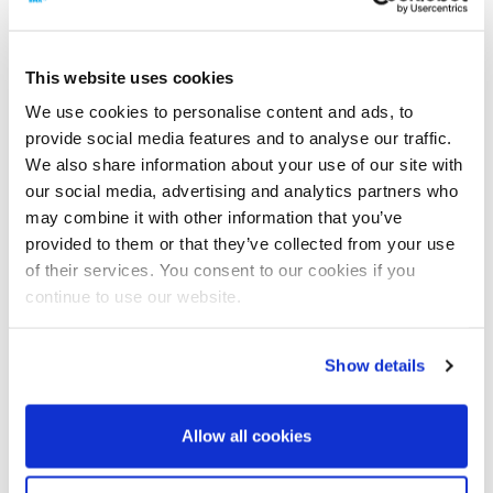
2.2.2.1 Pureza (%)
This website uses cookies
2.2.2.2 Teor matéria seca (Brix) %
We use cookies to personalise content and ads, to
provide social media features and to analyse our traffic.
We also share information about your use of our site with
2.2.2.3 Teor cristais (%)
our social media, advertising and analytics partners who
may combine it with other information that you’ve
provided to them or that they’ve collected from your use
2.2.2.4 Temperatura
Unidade
of their services. You consent to our cookies if you
continue to use our website.
3. Projeto do equipamento
Show details
3.1 Selo mecânico deslizante
Selo mecânico
Caixa de gaxeta
Allow all cookies
3.2 Posição do bocal de sucção
Esquerda
Direita