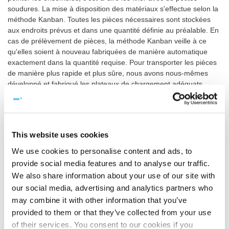
soudures. La mise à disposition des matériaux s'effectue selon la
méthode Kanban. Toutes les pièces nécessaires sont stockées
aux endroits prévus et dans une quantité définie au préalable. En
cas de prélèvement de pièces, la méthode Kanban veille à ce
qu'elles soient à nouveau fabriquées de manière automatique
exactement dans la quantité requise. Pour transporter les pièces
de manière plus rapide et plus sûre, nous avons nous-mêmes
développé et fabriqué les plateaux de chargement adéquats.
Ainsi, nous employons notre force d'innovation non seulement
pour les équipements et les procédés destinés aux clients, mais
aussi pour effectuer en permanence des améliorations internes.
This website uses cookies
Dans le bon ordre et la quantité requise
We use cookies to personalise content and ads, to
De nos jours, une tâche commence quand un plateau de
chargement équipé de toutes les pièces détachées est placé
provide social media features and to analyse our traffic.
devant la cellule de pointage d'un collaborateur. Le prélèvement
We also share information about your use of our site with
des pièces détachées s'effectue dans l'ordre d'assemblage : la
our social media, advertising and analytics partners who
pièce nécessaire en premier se situe en haut, celle requise en
may combine it with other information that you’ve
dernier se trouve en bas. Un plateau de chargement vide donne
provided to them or that they’ve collected from your use
le signal du réapprovisionnement. Cette méthode assure une
of their services. You consent to our cookies if you
grande transparence : chacun pouvant voir à tout moment la