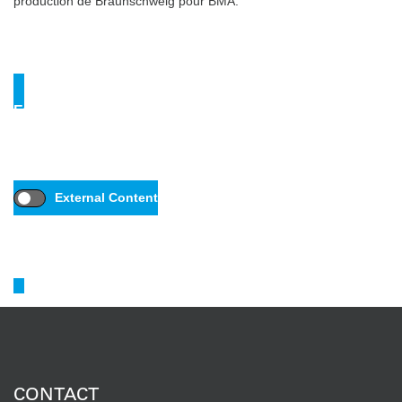
production de Braunschweig pour BMA.
External content
At this point there is externally content from third parties.
You can view this content with one click.
External Content
I agree to external content being displayed to me. This may transmit
personal data to third-party platforms.
More about this in our privacy
policy.
CONTACT