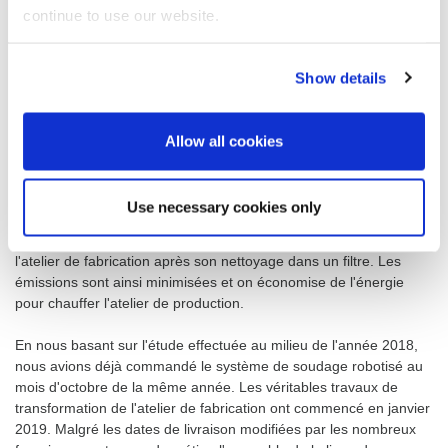
continue to use our website.
progression de l'assemblage de l'ensemble.
Show details
Un filtre veille à la propreté de l'air
Un chalumeau de préchauffage, trois chalumeaux de soudage
pour trois fils d'apport différents, une unité servant à nettoyer les
Allow all cookies
chalumeaux, un capteur laser hors ligne, un capteur tactile, un
capteur d'arc, 13 axes travaillant de manière synchrone et un seul
générateur de soudage sont les fonctionnalités du système de
Use necessary cookies only
soudage robotisé. La fumée de soudage est aspirée par une
unité intégrée et réacheminée sous forme d'air propre dans
l'atelier de fabrication après son nettoyage dans un filtre. Les
émissions sont ainsi minimisées et on économise de l'énergie
pour chauffer l'atelier de production.
En nous basant sur l'étude effectuée au milieu de l'année 2018,
nous avions déjà commandé le système de soudage robotisé au
mois d'octobre de la même année. Les véritables travaux de
transformation de l'atelier de fabrication ont commencé en janvier
2019. Malgré les dates de livraison modifiées par les nombreux