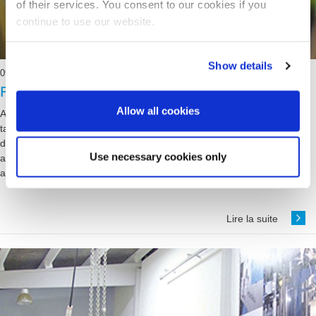
of their services. You consent to our cookies if you
continue to use our website.
Show details
09.08.2017
Plus d'efficacité face à la concurrence
Allow all cookies
Au cours des 30 années passées, BMA s'est établie en Indonésie en
tant que partenaire en matière de technologie et d'équipement. BMA
dispose d'excellentes références dans les secteurs privé et public
Use necessary cookies only
après y avoir installé plus de 200 centrifugeuses, 30 pompes, 20
appareils à cuire discontinus, quatre sécheurs, un diffuseur.
Lire la suite