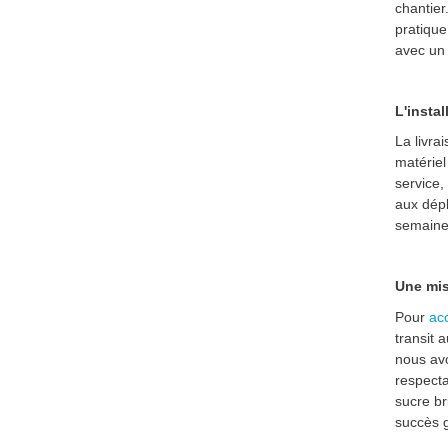
chantier
pratique
avec un 
L'insta
La livra
matériel
service,
aux dépl
semaines
Une mis
Pour
ac
transit 
nous avo
respecta
sucre br
succès g