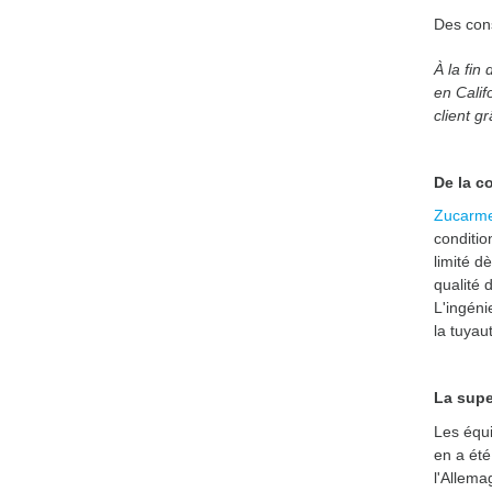
Des cons
À la fin
en Calif
client g
De la co
Zucarm
conditio
limité d
qualité 
L'ingénie
la tuyau
La supe
Les équi
en a été
l'Allema