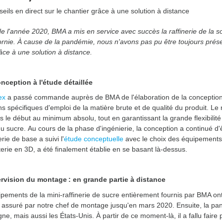
eils en direct sur le chantier grâce à une solution à distance
 de l'année 2020, BMA a mis en service avec succès la raffinerie de la
ornie. À cause de la pandémie, nous n'avons pas pu être toujours pré
râce à une solution à distance.
nception à l'étude détaillée
ex
a passé commande auprès de BMA de l'élaboration de la conception d
ns spécifiques d'emploi de la matière brute et de qualité du produit. 
ès le début au minimum absolu, tout en garantissant la grande flexibili
du sucre. Au cours de la phase d'ingénierie, la conception a continué d'êt
rie de base a suivi l'
étude conceptuelle
avec le choix des équipements à 
terie en 3D, a été finalement établie en se basant là-dessus.
rvision du montage : en grande partie à distance
pements de la mini-raffinerie de sucre entièrement fournis par BMA o
 assuré par notre chef de montage jusqu'en mars 2020. Ensuite, la pa
gne, mais aussi les États-Unis. À partir de ce moment-là, il a fallu faire 