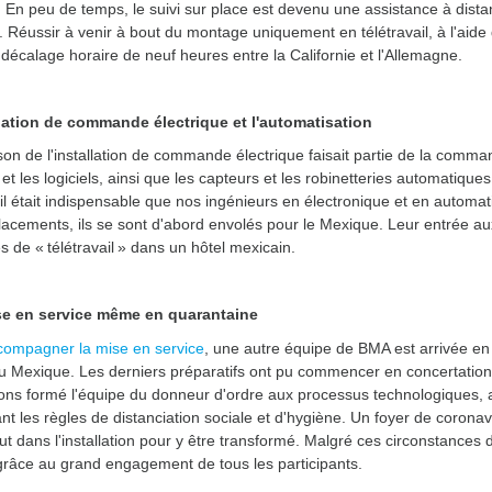
. En peu de temps, le suivi sur place est devenu une assistance à distan
. Réussir à venir à bout du montage uniquement en télétravail, à l'aide 
décalage horaire de neuf heures entre la Californie et l'Allemagne.
llation de commande électrique et l'automatisation
ison de l'installation de commande électrique faisait partie de la comm
 et les logiciels, ainsi que les capteurs et les robinetteries automatiqu
 il était indispensable que nos ingénieurs en électronique et en automatis
acements, ils se sont d'abord envolés pour le Mexique. Leur entrée au
 de « télétravail » dans un hôtel mexicain.
e en service même en quarantaine
compagner la mise en service
, une autre équipe de BMA est arrivée e
au Mexique. Les derniers préparatifs ont pu commencer en concertation 
ns formé l'équipe du donneur d'ordre aux processus technologiques, 
nt les règles de distanciation sociale et d'hygiène. Un foyer de coron
ut dans l'installation pour y être transformé. Malgré ces circonstances dif
râce au grand engagement de tous les participants.