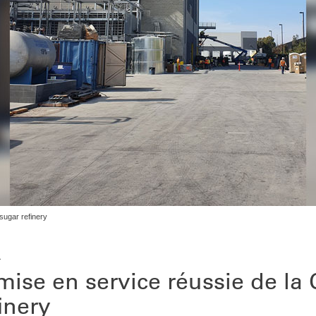
sugar refinery
1
mise en service réussie de la 
inery