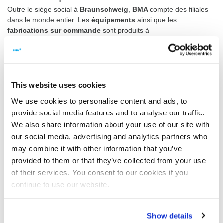
Outre le siège social à
Braunschweig
,
BMA
compte des filiales
dans le monde entier. Les
équipements
ainsi que les
fabrications sur commande
sont produits à
Braunschweig/Allemagne. Si nécessaire, nous assemblons
également directement sur place les machines issues de nos
compétences-clés pour le marché régional correspondant.
En outre,
BMA
compte des filiales à Nanning/Chine, Tunis/Tunisie
This website uses cookies
et coordonne un réseau de représentants dans le monde entier.
Outre un équipement de haute qualité, BMA offre des
solutions
We use cookies to personalise content and ads, to
d'automatisation
professionnelles ainsi que des
systèmes de
provide social media features and to analyse our traffic.
contrôle-commande
- représentés par
BMA Automation
.
We also share information about your use of our site with
our social media, advertising and analytics partners who
Les filiales du groupe BMA
may combine it with other information that you’ve
provided to them or that they’ve collected from your use
BMA GmbH, Braunschweig, Allemagne
of their services. You consent to our cookies if you
continue to use our website.
BMA America, Charlotte, USA
BMA China, Nanning, China
Show details