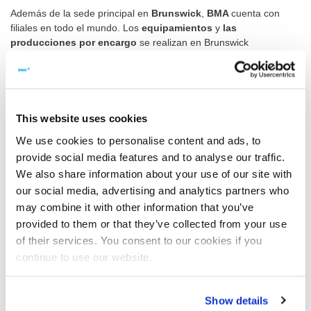
Además de la sede principal en
Brunswick
,
BMA
cuenta con
filiales en todo el mundo. Los
equipamientos
y
las
producciones por encargo
se realizan en Brunswick
(Alemania). En caso necesario, montamos máquinas de nuestras
competencias clave para el mercado regional también
directamente en el lugar donde se encuentran las instalaciones.
Asimismo,
BMA
cuenta con filiales propias en Nanning (China),
This website uses cookies
Túnez (Túnez) y opera una red de distribuidores comerciales en
todo el mundo. Además de equipamiento de calidad, BMA ofrece
We use cookies to personalise content and ads, to
soluciones de automatización
y
técnica de control de
provide social media features and to analyse our traffic.
procesos
profesionales bajo el nombre de
BMA Automation
.
We also share information about your use of our site with
our social media, advertising and analytics partners who
Las filiales del grupo BMA
may combine it with other information that you’ve
provided to them or that they’ve collected from your use
BMA GmbH Brunswick, Alemania
of their services. You consent to our cookies if you
continue to use our website.
BMA America, Charlotte, USA
BMA China, Nanning, China
Show details