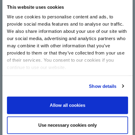
Çorum Şeker modernise
This website uses cookies
complètement son atelier de
centrifugeuses avec la
We use cookies to personalise content and ads, to
technologie de BMA
provide social media features and to analyse our traffic.
We also share information about your use of our site with
Les centrifugeuses accroissent la capacité et
l'efficacité énergétique lors de la production
our social media, advertising and analytics partners who
sucrière : Çorum Şeker se modernise grâce aux
may combine it with other information that you’ve
installations continues de BMA.
provided to them or that they’ve collected from your use
Lire la suite
of their services. You consent to our cookies if you
continue to use our website.
Show details
Allow all cookies
Le passage de BMA à l'électricité
Use necessary cookies only
verte est une étape importante