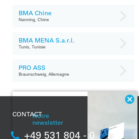
BMA Chine
Nanning, Chine
BMA MENA S.a.r.l.
Tunis, Tunisie
PRO ASS
Braunschweig, Allemagne
CONTACT
Notre
newsletter
+49 531 804 - 0
Grâce à notre