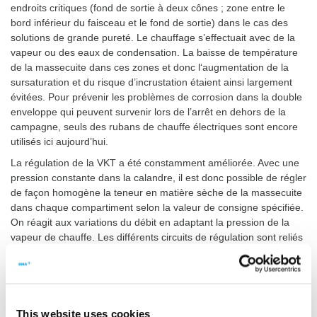
endroits critiques (fond de sortie à deux cônes ; zone entre le
bord inférieur du faisceau et le fond de sortie) dans le cas des
solutions de grande pureté. Le chauffage s’effectuait avec de la
vapeur ou des eaux de condensation. La baisse de température
de la massecuite dans ces zones et donc l‘augmentation de la
sursaturation et du risque d’incrustation étaient ainsi largement
évitées. Pour prévenir les problèmes de corrosion dans la double
enveloppe qui peuvent survenir lors de l’arrêt en dehors de la
campagne, seuls des rubans de chauffe électriques sont encore
utilisés ici aujourd’hui.
La régulation de la VKT a été constamment améliorée. Avec une
pression constante dans la calandre, il est donc possible de régler
de façon homogène la teneur en matière sèche de la massecuite
dans chaque compartiment selon la valeur de consigne spécifiée.
On réagit aux variations du débit en adaptant la pression de la
vapeur de chauffe. Les différents circuits de régulation sont reliés
entre eux pour que les opérateurs de ligne s’occupent surtout des
tâches de surveillance, hormis cette adaptation.
De grandes économies de vapeur et la
constance élevée du processus
This website uses cookies