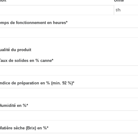
ébit
*
Unité
Temps de fonctionnement en heures
*
ualité du produit
 Taux de solides en % canne
*
Indice de préparation en % (min. 92 %)
*
 Humidité en %
*
Matière sèche (Brix) en %
*