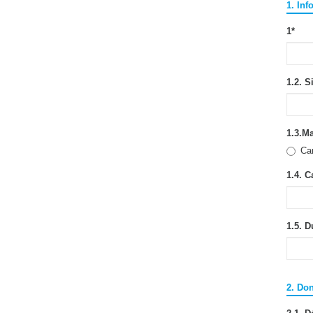
1. Inf
1
*
1.2. S
1.3.Ma
Ca
1.4. C
1.5. 
2. Do