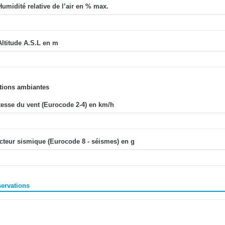
Humidité relative de l’air en % max.
Altitude A.S.L en m
tions ambiantes
tesse du vent (Eurocode 2-4) en km/h
cteur sismique (Eurocode 8 - séismes) en g
servations