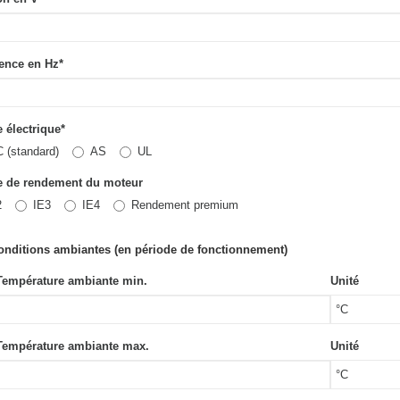
ence en Hz
*
 électrique
*
 (standard)
AS
UL
e de rendement du moteur
2
IE3
IE4
Rendement premium
Conditions ambiantes (en période de fonctionnement)
 Température ambiante min.
Unité
 Température ambiante max.
Unité