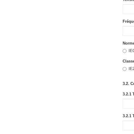
Fréqu
Norme
IEC
Class
IE
3.2. 
3.2.1
3.2.1