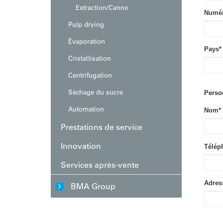
Services après-vente
Extraction/Canne
Numéro
Pulp drying
Évaporation
Pays
*
Cristallisation
Centrifugation
Séchage du sucre
Perso
Automation
Nom
*
Prestations de service
Innovation
Télép
Services après-vente
Adres
BMA Group