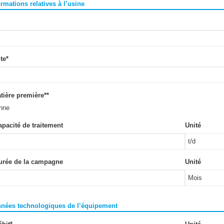
ormations relatives à l’usine
ite
*
tière première*
*
nne
apacité de traitement
Unité
Durée de la campagne
Unité
nnées technologiques de l’équipement