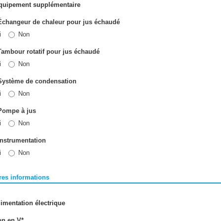
Équipement supplémentaire
 Échangeur de chaleur pour jus échaudé
i
Non
Tambour rotatif pour jus échaudé
i
Non
 Système de condensation
i
Non
 Pompe à jus
i
Non
Instrumentation
i
Non
res informations
limentation électrique
on en V
*