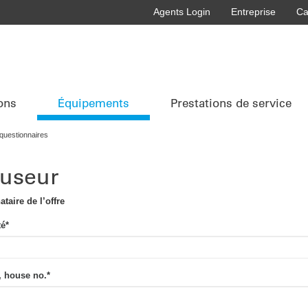
Agents Login
Entreprise
Ca
ons
Équipements
Prestations de service
 questionnaires
fuseur
ataire de l’offre
té
*
, house no.
*