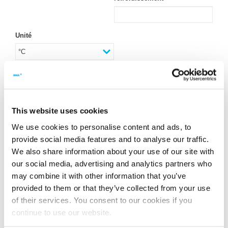
Unité
2.7. Informations d’installation
Hauteur de l’entrée de massecuite des centrifugeuses en mm
This website uses cookies
We use cookies to personalise content and ads, to
Éloignement entre l’OVC et les centrifugeuses en mm
provide social media features and to analyse our traffic.
We also share information about your use of our site with
our social media, advertising and analytics partners who
2.8. Pureté actuelle de la mélasse en %
may combine it with other information that you’ve
provided to them or that they’ve collected from your use
of their services. You consent to our cookies if you
2.9. Souhaitez-vous utiliser les malaxeurs refroidisseurs
continue to use our website.
disponibles sur site?