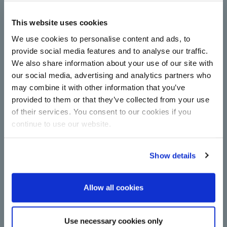
Çorum Şeker moderniza su
This website uses cookies
estación de centrífugas
completamente con tecnología de
We use cookies to personalise content and ads, to
BMA
provide social media features and to analyse our traffic.
We also share information about your use of our site with
Las centrífugas aumentan la capacidad y la
eficiencia energética de la producción de azúcar:
our social media, advertising and analytics partners who
Modernización en Çorum Şeker con nuevas
may combine it with other information that you’ve
instalaciones de funcionamiento continuo de BMA.
provided to them or that they’ve collected from your use
Leer más
of their services. You consent to our cookies if you
continue to use our website.
Show details
Allow all cookies
Un paso importante de
Use necessary cookies only