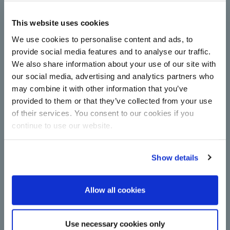
Çorum Şeker moderniza su
This website uses cookies
estación de centrífugas
completamente con tecnología de
We use cookies to personalise content and ads, to
BMA
provide social media features and to analyse our traffic.
We also share information about your use of our site with
Las centrífugas aumentan la capacidad y la
eficiencia energética de la producción de azúcar:
our social media, advertising and analytics partners who
Modernización en Çorum Şeker con nuevas
may combine it with other information that you’ve
instalaciones de funcionamiento continuo de BMA.
provided to them or that they’ve collected from your use
Leer más
of their services. You consent to our cookies if you
continue to use our website.
Show details
Allow all cookies
Un paso importante de
Use necessary cookies only