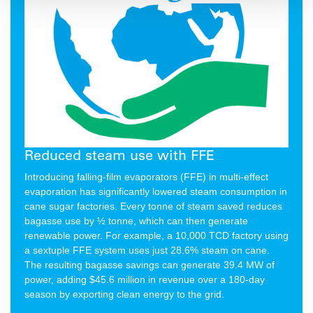
Reduced steam use with FFE
Introducing falling-film evaporators (FFE) in multi-effect
evaporation has significantly lowered steam consumption in
cane sugar factories. Every tonne of steam saved reduces
bagasse use by ½ tonne, which can then generate
renewable power. For example, a 10,000 TCD factory using
a sextuple FFE system uses just 28.6% steam on cane.
The resulting bagasse savings can generate 39.4 MW of
power, adding $45.6 million in revenue over a 180-day
season by exporting clean energy to the grid.