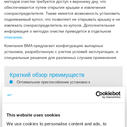
методов очистки требуется доступ к верхнему дну, что
обеспечивается путем открытия крышки и извлечения
сокораспределителя. Также имеется возможность установить
поднимаемый купол, что позволяет не открывать крышку и не
извлекать сокораспределитель из купола. Дополнительная
информация о методах очистки приводится в отдельном
описании
.
Компания BMA предлагает конфигурацию выпарных
установок, разработанную с учетом условий эксплуатации, и
специальные решения для различных случаев применения.
Краткий обзор преимуществ
Оптимальное приспособление установки к
соответствующим условиям эксплуатации
Продуманная инженерная концепция для эффективного
применения выпарной установки
Чрезвычайно высокие показатели теплопередачи
This website uses cookies
Малое время нахождения сока в аппарате
Равномерное распределение сока, препятствующее
We use cookies to personalise content and ads, to