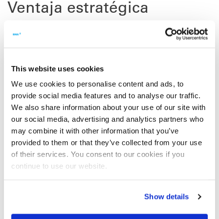
Ventaja estratégica
BMA MENA adquiere una nueva oficina en
Túnez
BMA MENA
, nuestra filial tunecina, ha adquirido una nueva
oficina muy cerca de la sociedad de proyectos BIA (Biomass
This website uses cookies
Industries Association).
We use cookies to personalise content and ads, to
El edificio se encuentra en una ubicación estratégicamente
provide social media features and to analyse our traffic.
importante: el polígono industrial Kheireddine en el norte de
We also share information about your use of our site with
Túnez, no lejos de la antigua ciudad de Cartago. Muchas
our social media, advertising and analytics partners who
empresas internacionales tienen su sede allí.
may combine it with other information that you’ve
provided to them or that they’ve collected from your use
Nuevas condiciones de trabajo, nuevas posibilidades
of their services. You consent to our cookies if you
Los nuevos espacios nos ofrecen muchas ventajas. El moderno
continue to use our website.
equipamiento mejora el entorno de trabajo, así como permite el
uso de herramientas y métodos de trabajo innovadores. Dado
que ahora disponemos de más espacio, podemos ampliar
Show details
nuestra oferta de servicios para los clientes.
BMA está implicada en varios proyectos grandes de cuya