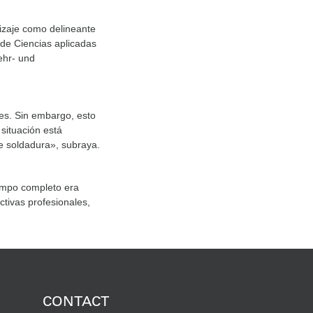
izaje como delineante
 de Ciencias aplicadas
ehr- und
es. Sin embargo, esto
 situación está
e soldadura», subraya.
iempo completo era
tivas profesionales,
CONTACT