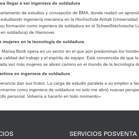
ara llegar a ser ingeniera de soldadura
partamento de estudios y concepción de BMA, donde realizó un aprend
al estudiando ingeniería mecánica en la Hochschule Anhalt (Universidad
 su formación como ingeniera de soldadura en el Schweißtechnische L
ón en soldadura) de Hannover.
s mujeres en la tecnología de soldadura
, Marisa Bonk opera en un sector en el que aún predominan los hombr
a calidad del trabajo y el espíritu de equipo. Está convencida de que la
ada vez más mujeres se abren camino en el mundo de la tecnología d
rtirse en ingeniera de soldadura
rancia dan sus frutos. La carga de estudio paralela a su empleo a t
ormarme como ingeniera de soldadura no solo me abrió nuevas perspec
ollo personal. Volvería a hacerlo en todo momento».
CIOS
SERVICIOS POSVENTA