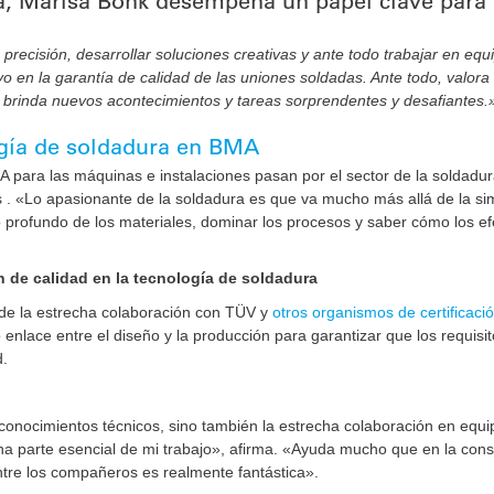
a, Marisa Bonk desempeña un papel clave para 
recisión, desarrollar soluciones creativas y ante todo trabajar en equ
o en la garantía de calidad de las uniones soldadas. Ante todo, valora
e brinda nuevos acontecimientos y tareas sorprendentes y desafiantes
ogía de soldadura en BMA
para las máquinas e instalaciones pasan por el sector de la soldadur
 . «Lo apasionante de la soldadura es que va mucho más allá de la si
profundo de los materiales, dominar los procesos y saber cómo los efe
n de calidad en la tecnología de soldadura
 de la estrecha colaboración con TÜV y
otros organismos de certificaci
enlace entre el diseño y la producción para garantizar que los requisit
ad.
conocimientos técnicos, sino también la estrecha colaboración en equi
a parte esencial de mi trabajo», afirma. «Ayuda mucho que en la const
ntre los compañeros es realmente fantástica».