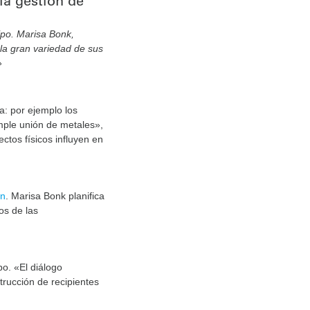
la gestión de
ipo. Marisa Bonk,
 la gran variedad de sus
.»
a: por ejemplo los
mple unión de metales»,
ctos físicos influyen en
ón
. Marisa Bonk planifica
os de las
po. «El diálogo
rucción de recipientes