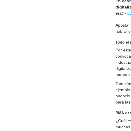
En econ
digital
era: «
¿S
Apostar 
hablar c
Todo el
Por este
convocat
industri
digitali
marco le
También 
ejemplo 
negocio.
para las
BMA desa
¿Cuál es
muchas b