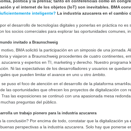
omía, política y la prensa; tanto en conferencias como en congres
ización y el internet de los objetos (IoT) son inevitables. BMA co
uficientemente inteligente?
La industria azucarera en el cambio d
por el desarrollo de tecnologías digitales y ponerlas en práctica no es
on los socios comerciales para explorar las oportunidades comunes, in
 mundo invitado a Braunschweig
 motivo, BMA solicitó la participación en un simposio de una jornada. 
oria y viajaron a Braunschweig procedentes de cuatro continentes, ent
a azucarera y expertos en TI, marketing y derecho. Nuestro programa le
zación. Ni las expectativas de los desarrolladores y usuarios se quedaron
gales que pueden limitar el avance en uno u otro ámbito.
se puso el foco de atención en el desarrollo de la plataforma smart4
de las oportunidades que ofrecen los proyectos de digitalización con 
 Tras las exposiciones se continuó con una apasionada mesa redonda e
 muchas preguntas del público.
rrolla un trabajo pionero para la industria azucarera
 la conclusión? Por encima de todo, constatar que la digitalización y
uenas perspectivas a la industria azucarera. Solo hay que ponerse en