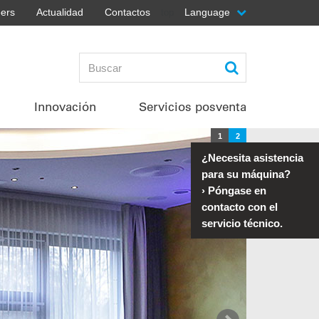
ers
Actualidad
Contactos
Language
top
Innovación
Servicios posventa
1
2
¿Necesita asistencia
para su máquina?
›
Póngase en
contacto con el
servicio técnico.