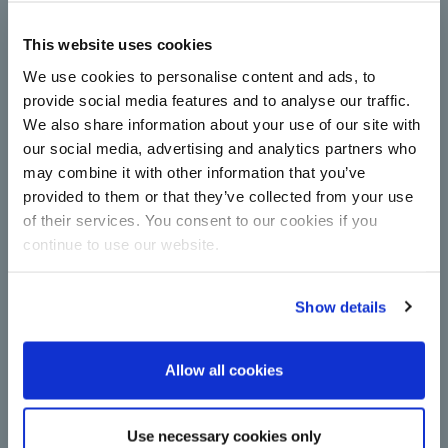
Çorum Şeker moderniza su
This website uses cookies
estación de centrífugas
completamente con tecnología de
We use cookies to personalise content and ads, to
BMA
provide social media features and to analyse our traffic.
We also share information about your use of our site with
Las centrífugas aumentan la capacidad y la
eficiencia energética de la producción de azúcar:
our social media, advertising and analytics partners who
Modernización en Çorum Şeker con nuevas
may combine it with other information that you’ve
instalaciones de funcionamiento continuo de BMA.
provided to them or that they’ve collected from your use
Leer más
of their services. You consent to our cookies if you
continue to use our website.
Show details
Allow all cookies
Un paso importante de
Use necessary cookies only