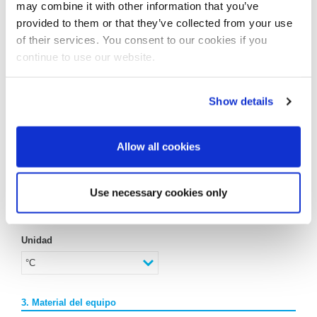
may combine it with other information that you’ve
provided to them or that they’ve collected from your use
2.7 Materias consumibles
of their services. You consent to our cookies if you
continue to use our website.
2.7.1. Temperatura del agua de
Unidad
calentamiento
Show details
2.7.2. Presión del vapor
saturado
Allow all cookies
Unidad
2.7.3. Temperatura del agua de
refrigeración
Use necessary cookies only
Unidad
3. Material del equipo