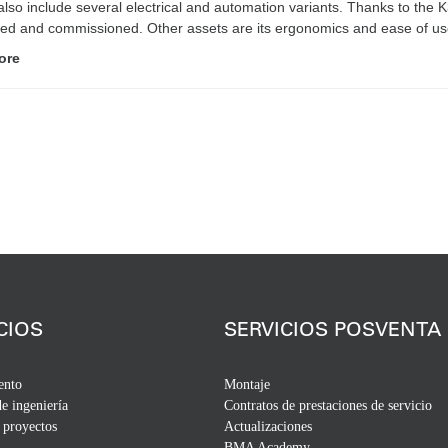
also include several electrical and automation variants. Thanks to the 
d and commissioned. Other assets are its ergonomics and ease of use.
ore
CIOS
SERVICIOS POSVENTA
ento
Montaje
de ingeniería
Contratos de prestaciones de servicio
 proyectos
Actualizaciones
BMA Academy