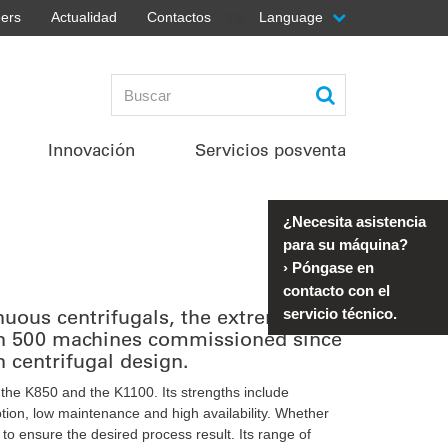
ers
Actualidad
Contactos
Language
top
Innovación
Servicios posventa
¿Necesita asistencia
para su máquina?
›
Póngase en
contacto con el
nuous centrifugals, the extremely
servicio técnico.
an 500 machines commissioned since
 centrifugal design.
r the K850 and the K1100. Its strengths include
ion, low maintenance and high availability. Whether
to ensure the desired process result. Its range of