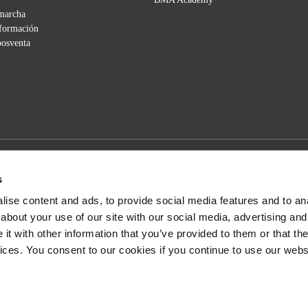
 marcha
 formación
posventa
s
ise content and ads, to provide social media features and to anal
about your use of our site with our social media, advertising and
t with other information that you’ve provided to them or that the
vices. You consent to our cookies if you continue to use our webs
Legal Notice
Sitemap
Terms and Conditions
©