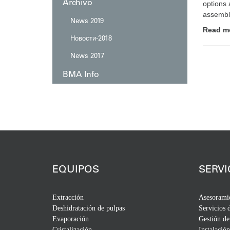
Archivo
Automation
Servicios posventa
options 
assemble
News 2019
Read m
Новости-2018
News 2017
BMA Info
EQUIPOS
SERVI
Extracción
Asesorami
Deshidratación de pulpas
Servicios 
Evaporación
Gestión de
Cristalización
Instalación