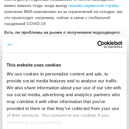
важно именно тогда, когда выезд
техника сервисной службы
компании BMA невозможен из-за ограничений на поездки, как
это происходит, например, сейчас в связи с глобальной
пандемией COVID-19.
Есть ли проблемы на рынке с получением подходящего
шлюза?
Förster
: У нас действительно были сложности с поиском
шлюза, который был бы связующим звеном между нашими
машинами или терминалом и облаком Microsoft Azure.
This website uses cookies
Heyland:
Для реализации определенных требований
We use cookies to personalise content and ads, to
необходим шлюз, который можно подключить, просто вынув из
коробки, и полностью соответствует характеристикам облака
provide social media features and to analyse our traffic.
Microsoft Azure. Данные обрабатываются в облаке, прежде чем
We also share information about your use of our site with
они попадут в
smart.monitoring
, и их можно будет
our social media, advertising and analytics partners who
просматривать. Для этих целей нет готового шлюза, так как
may combine it with other information that you’ve
вам не хватает необходимого набора функций. К тому же
provided to them or that they’ve collected from your use
многие устройства все еще недостаточно совместимы с
of their services. You consent to our cookies if you
Microsoft Azure или по меньшей мере не соответствуют нашим
continue to use our website.
требованиям.