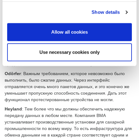
Чего именно не хватало?
Förster
: Короче говоря, мы искали интерфейс для прямого
Show details
подключения и управления в Microsoft Azure. Имеющиеся на
рынке программные и аппаратные средства не позволяли
реализовать эти требования. Ключевой момент заключается
Allow all cookies
состоит в том, что напряду с обменом данными нам также
необходимо управлять оборудованием — все в одном
устройстве. Также нас не убедили уровни безопасности
Use necessary cookies only
производителей имеющихся на рынке шлюзов. Мы же хотим
предложить нашим клиентам максимальную безопасность.
Odörfer
: Важным требованием, которое невозможно было
выполнить, было сжатие данных. Через интерфейс
отправляется очень много пакетов данных, и это конечно же
уменьшает пропускную способность соединения. Дать этот
функционал протестированные устройства не могли.
Heyland
: Тем более что мы должны обеспечить надежную
передачу данных в любом месте. Компания BMA
устанавливает производственные установки для сахарной
промышленности по всему миру. То есть инфраструктура для
обмена данными не в каждой стране соответствует одним и